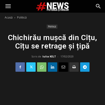
Acasă
Politică
Politică
Chichirău mușcă din Cîțu,
Cîțu se retrage și țipă
Scris de
Iulia KELT
-
17/02/2020