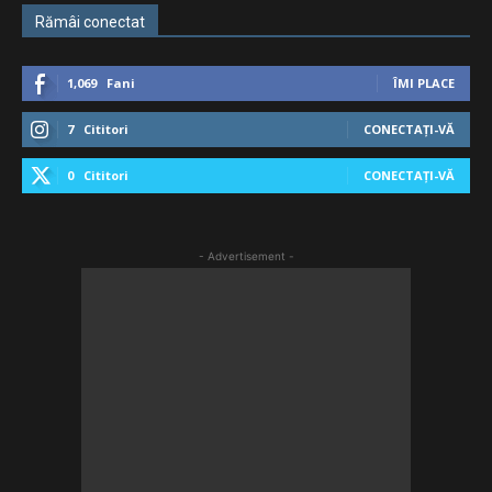
Rămâi conectat
1,069
Fani
ÎMI PLACE
7
Cititori
CONECTAȚI-VĂ
0
Cititori
CONECTAȚI-VĂ
- Advertisement -