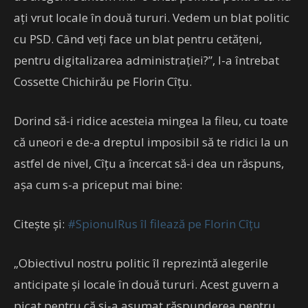
ați vrut locale în două tururi. Vedem un blat politic
cu PSD. Când veți face un blat pentru cetățeni,
pentru digitalizarea administrației?”, l-a întrebat
Cossette Chichirău pe Florin Cîțu.
Dorind să-i ridice acesteia mingea la fileu, cu toate
că uneori e de-a dreptul imposibil să te ridici la un
astfel de nivel, Cîțu a încercat să-i dea un răspuns,
așa cum s-a priceput mai bine:
Citește și:
#SpionulRus îl filează pe Florin Cîțu
„Obiectivul nostru politic îl reprezintă alegerile
anticipate și locale în două tururi. Acest guvern a
picat pentru că și-a asumat răspunderea pentru