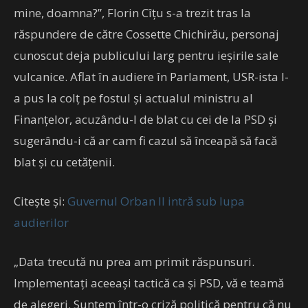
mine, doamna?”, Florin Cîțu s-a trezit tras la
răspundere de către Cossette Chichirău, personaj
cunoscut deja publicului larg pentru ieșirile sale
vulcanice. Aflat în audiere în Parlament, USR-ista l-
a pus la colț pe fostul și actualul ministru al
Finanțelor, acuzându-l de blat cu cei de la PSD și
sugerându-i că ar cam fi cazul să înceapă să facă
blat și cu cetățenii.
Citește și:
Guvernul Orban II intră sub lupa
audierilor
„Data trecută nu prea am primit răspunsuri.
Implementați aceeași tactică ca și PSD, vă e teamă
de alegeri. Suntem într-o criză politică pentru că nu