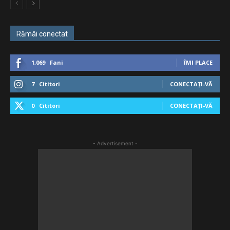
Rămâi conectat
1,069
Fani
ÎMI PLACE
7
Cititori
CONECTAȚI-VĂ
0
Cititori
CONECTAȚI-VĂ
- Advertisement -