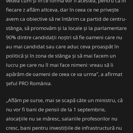
vedea cum şi în ce formă vor fi acestea, pentru că în
fiecare z aflăm altceva, dar în ceea ce ne priveşte
avem ca obiective să ne întărim ca partid de centru-
stânga, să promovăm şi la locale şi la parlamentare
90% dintre candidaţii noştri să fie oameni care nu
au mai candidat sau care aduc ceva proaspăt în
politică şi în zona de stânga şi să mai facem un
lucru pe care nu îl mai face nimeni: vreau să îi
apărăm de oameni de ceea ce va urma”, a afirmat
șeful PRO România.
„Aflăm pe surse, mai se scapă câte un ministru, că
nu vor fi bani de pensii de la 1 septembrie,
alocaţiile nu se măresc, salariile profesorilor nu
cresc, bani pentru investiţiile de infrastructură nu