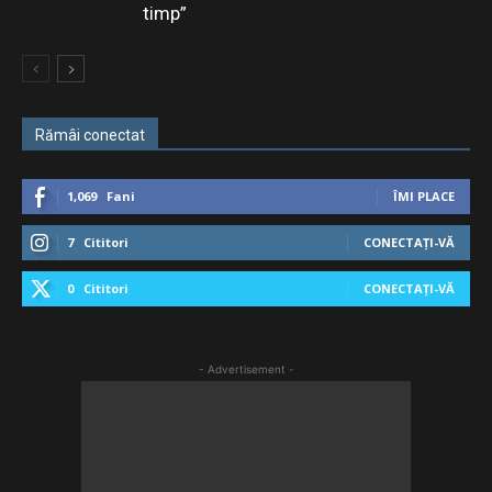
timp”
Rămâi conectat
1,069
Fani
ÎMI PLACE
7
Cititori
CONECTAȚI-VĂ
0
Cititori
CONECTAȚI-VĂ
- Advertisement -