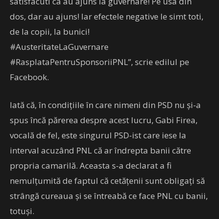
satisfacuti ca au ajuns la guvernare! Pe usa din
dos, dar au ajuns! Iar efectele negative le simt toti,
de la copii, la bunici!
#AusteritateLaGuvernare
#RasplataPentruSponsoriiPNL”, scrie edilul pe
Facebook.
Iată că, în condițiile în care nimeni din PSD nu și-a
spus încă părerea despre acest lucru, Gabi Firea,
vocală de fel, este singurul PSD-ist care iese la
interval acuzând PNL că ar îndrepta banii către
propria camarilă. Aceasta s-a declarat a fi
nemulțumită de faptul că cetățenii sunt obligați să
strângă cureaua și se întreabă ce face PNL cu banii,
totuși.