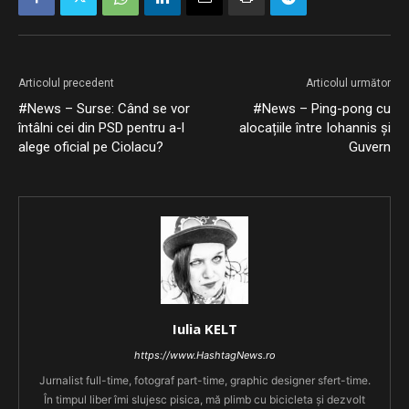
Articolul precedent
Articolul următor
#News – Surse: Când se vor
#News – Ping-pong cu
întâlni cei din PSD pentru a-l
alocațiile între Iohannis și
alege oficial pe Ciolacu?
Guvern
Iulia KELT
https://www.HashtagNews.ro
Jurnalist full-time, fotograf part-time, graphic designer sfert-time.
În timpul liber îmi slujesc pisica, mă plimb cu bicicleta și dezvolt