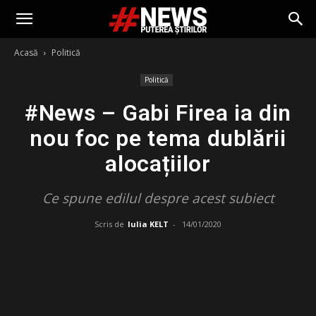
Acasă
Politică
Politică
#News – Gabi Firea ia din
nou foc pe tema dublării
alocațiilor
Ce spune edilul despre acest subiect
Scris de
Iulia KELT
-
14/01/2020