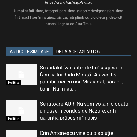
https://www.HashtagNews.ro
Jurnalist full-time, fotograf part-time, graphic designer sfert-time.
În timpul liber îmi slujesc pisica, mă plimb cu bicicleta și dezvolt
obsesii legate de Star Trek.
ARTICOLE SIMILARE
DE LA ACELAȘI AUTOR
Scandalul ‘vacanței de lux’ a ajuns în
familia lui Radu Miruță: ‘Au venit și
părinții mei cu noi. Mi-au dat, săracii,
Politică
banii. Nu m-au...
Senatoare AUR: Nu vom vota niciodată
un guvern condus de Nazare, ar fi
garanția prăbușirii în abis
Politică
Crin Antonescu vine cu o soluție