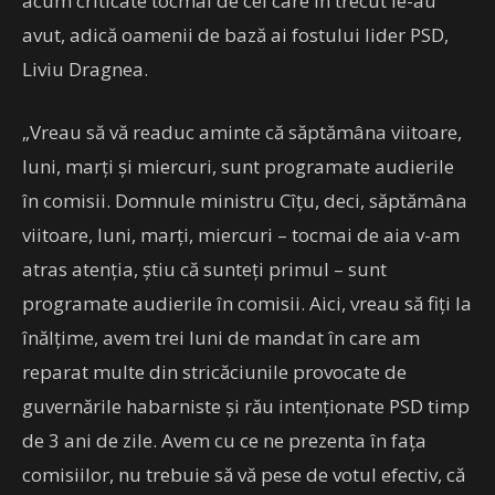
acum criticate tocmai de cei care în trecut le-au
avut, adică oamenii de bază ai fostului lider PSD,
Liviu Dragnea.
„Vreau să vă readuc aminte că săptămâna viitoare,
luni, marţi şi miercuri, sunt programate audierile
în comisii. Domnule ministru Cîţu, deci, săptămâna
viitoare, luni, marţi, miercuri – tocmai de aia v-am
atras atenţia, ştiu că sunteţi primul – sunt
programate audierile în comisii. Aici, vreau să fiţi la
înălţime, avem trei luni de mandat în care am
reparat multe din stricăciunile provocate de
guvernările habarniste şi rău intenţionate PSD timp
de 3 ani de zile. Avem cu ce ne prezenta în faţa
comisiilor, nu trebuie să vă pese de votul efectiv, că