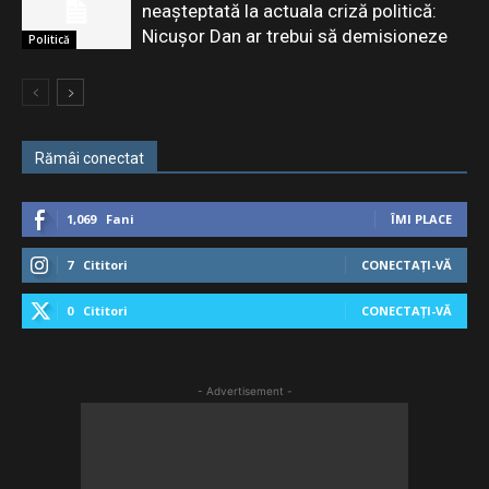
neașteptată la actuala criză politică:
Nicușor Dan ar trebui să demisioneze
Politică
Rămâi conectat
1,069
Fani
ÎMI PLACE
7
Cititori
CONECTAȚI-VĂ
0
Cititori
CONECTAȚI-VĂ
- Advertisement -