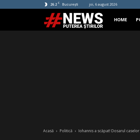
C
26.2
joi, 6 august 2026
București
Hashtag
HOME
P
News
Acasă
Politică
Iohannis a scăpat! Dosarul caselor 