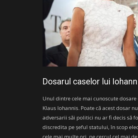
Dosarul caselor lui Iohann
Unul dintre cele mai cunoscute dosare d
Klaus Iohannis. Poate că acest dosar nu
adversarii săi politici nu ar fi decis să
discredita pe șeful statului, în scop ele
cele mai multe ori, pe cercul cel mai de 