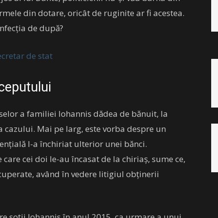
rmele din dotare, oricât de ruginite ar fi acestea.
infecția de după?
cretar de stat
ceputului
selor a familiei Iohannis dădea de bănuit, la
 cazului. Mai pe larg, este vorba despre un
nțială l-a închiriat ulterior unei bănci.
care cei doi le-au încasat de la chiriaș, sume ce,
ecuperate, având în vedere litigiul obținerii
tre soții Iohannis în anul 2015, ca urmare a unui