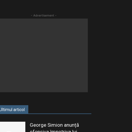
- Advertisement -
Ultimul articol
George Simion anunță
ofensiva împotriva lui