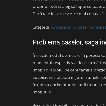
propriul ochi și aleg să lupte cu toate a
Dacă taie în carne vie, ce mai contează 
Citește și:
Avocata cu 16 case, numită se
Problema caselor, saga în
Întrucât modul de intrare în posesia ca
momentul respectiv s-a decis urmărirea
imobil din Sibiu, pe care familia prezide
Suspiciunile planau în jurul sumelor pe 
în opinia anchetatorilor, ar fi trebuit r
imobilului.
Respectivul imobil a fost pierdut de că