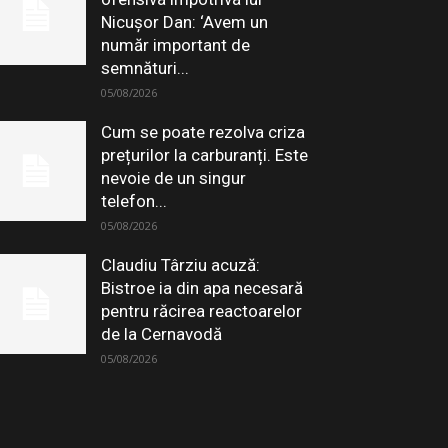
Nicușor Dan: ‘Avem un
număr important de
semnături...
05/08/2026
Cum se poate rezolva criza
prețurilor la carburanți. Este
nevoie de un singur
telefon...
05/08/2026
Claudiu Târziu acuză:
Bistroe ia din apa necesară
pentru răcirea reactoarelor
de la Cernavodă
05/08/2026