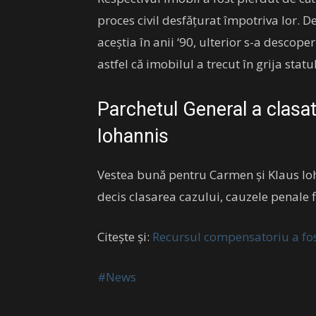
proces civil desfățurat împotriva lor. D
aceștia în anii ‘90, ulterior s-a descoper
astfel că imobilul a trecut în grija statu
Parchetul General a clasat
Iohannis
Vestea bună pentru Carmen și Klaus Ioh
decis clasarea cazului, cauzele penale f
Citește și:
Recursul compensatoriu a fos
#News