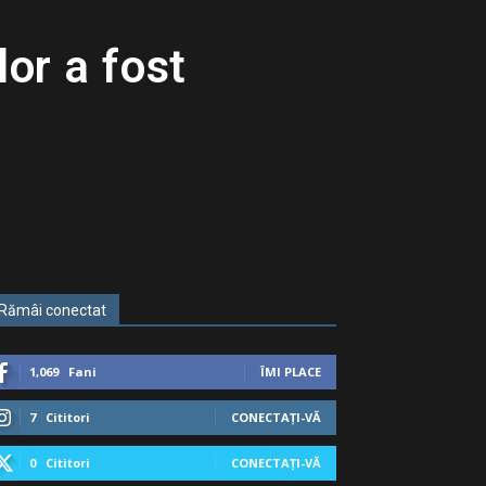
or a fost
Rămâi conectat
1,069
Fani
ÎMI PLACE
7
Cititori
CONECTAȚI-VĂ
0
Cititori
CONECTAȚI-VĂ