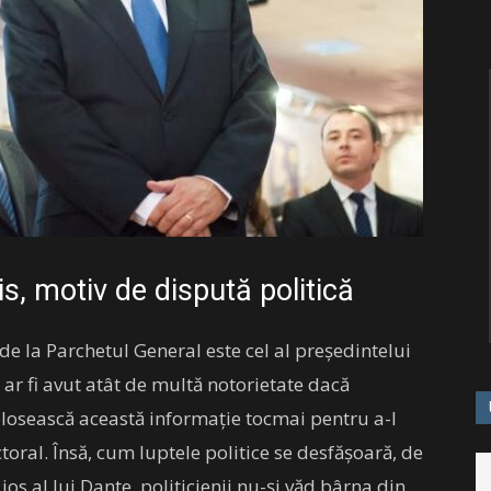
is, motiv de dispută politică
e la Parchetul General este cel al președintelui
 ar fi avut atât de multă notorietate dacă
 folosească această informație tocmai pentru a-l
ctoral. Însă, cum luptele politice se desfășoară, de
jos al lui Dante, politicienii nu-și văd bârna din