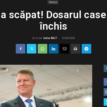
Politică
 a scăpat! Dosarul casel
închis
Scris de
Iulia KELT
-
12/02/2020