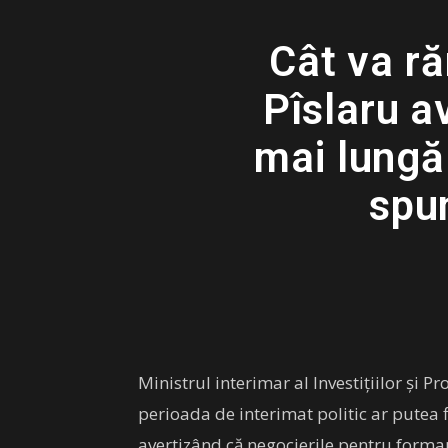
Cât va r
Pîslaru a
mai lungă
spu
Ministrul interimar al Investiţiilor şi 
perioada de interimat politic ar putea 
avertizând că negocierile pentru formar