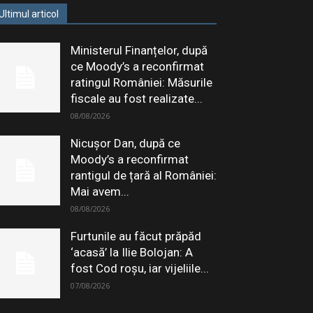
Ultimul articol
Ministerul Finanțelor, după
ce Moody’s a reconfirmat
ratingul României: Măsurile
fiscale au fost realizate...
08/08/2026
Nicușor Dan, după ce
Moody’s a reconfirmat
rantigul de țară al României:
Mai avem...
08/08/2026
Furtunile au făcut prăpăd
‘acasă’ la Ilie Bolojan: A
fost Cod roșu, iar vijeliile...
07/08/2026