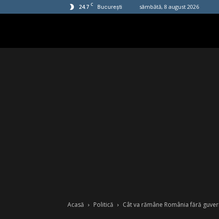
C
24.7
sâmbătă, 8 august 2026
București
Acasă
Politică
Cât va rămâne România fără guvern 