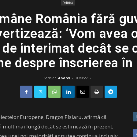
Politică
ămâne România fără guv
vertizează: ‘Vom avea 
 de interimat decât se c
ne despre înscrierea în
Scris de
Andrei
-
09/05/2026
Proiectelor Europene, Dragoş Pîslaru, afirmă că
fi mult mai lungă decât se estimează în prezent,
ea unei noi majorităţi ar putea continua inclusiv