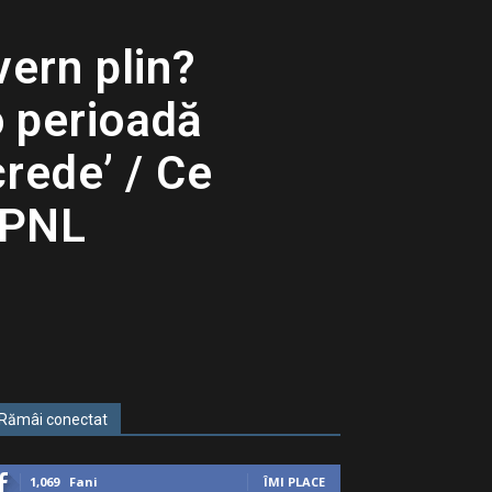
ern plin?
o perioadă
rede’ / Ce
 PNL
Rămâi conectat
1,069
Fani
ÎMI PLACE