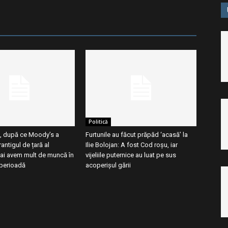
Politică
, după ce Moody’s a
Furtunile au făcut prăpăd ‘acasă’ la
antigul de țară al
Ilie Bolojan: A fost Cod roșu, iar
ai avem mult de muncă în
vijeliile puternice au luat pe sus
perioadă
acoperișul gării