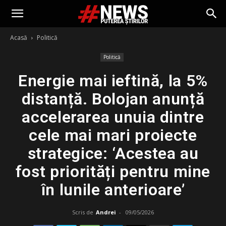
Acasă
Politică
Politică
Energie mai ieftină, la 5%
distanță. Bolojan anunță
accelerarea unuia dintre
cele mai mari proiecte
strategice: ‘Acestea au
fost priorități pentru mine
în lunile anterioare’
Scris de
Andrei
-
09/05/2026