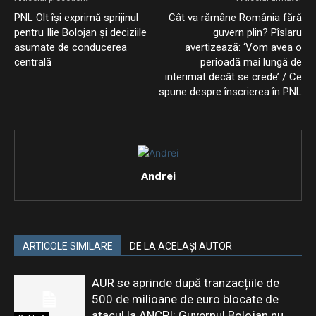
PNL Olt îşi exprimă sprijinul
Cât va rămâne România fără
pentru Ilie Bolojan şi deciziile
guvern plin? Pîslaru
asumate de conducerea
avertizează: ‘Vom avea o
centrală
perioadă mai lungă de
interimat decât se crede’ / Ce
spune despre înscrierea în PNL
Andrei
ARTICOLE SIMILARE
DE LA ACELAȘI AUTOR
AUR se aprinde după tranzacțiile de
500 de milioane de euro blocate de
atacul la ANCPI: Guvernul Bolojan nu