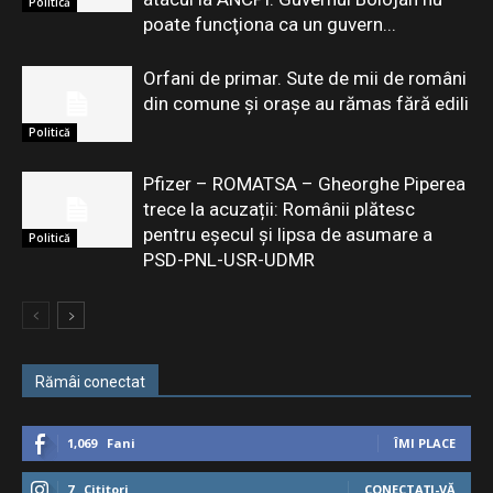
Politică
poate funcţiona ca un guvern...
Orfani de primar. Sute de mii de români
din comune și orașe au rămas fără edili
Politică
Pfizer – ROMATSA – Gheorghe Piperea
trece la acuzații: Românii plătesc
pentru eşecul şi lipsa de asumare a
Politică
PSD-PNL-USR-UDMR
Rămâi conectat
1,069
Fani
ÎMI PLACE
7
Cititori
CONECTAȚI-VĂ