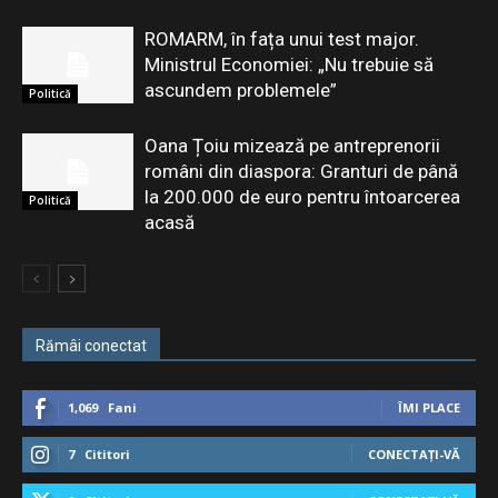
ROMARM, în fața unui test major.
Ministrul Economiei: „Nu trebuie să
ascundem problemele”
Politică
Oana Țoiu mizează pe antreprenorii
români din diaspora: Granturi de până
la 200.000 de euro pentru întoarcerea
Politică
acasă
Rămâi conectat
1,069
Fani
ÎMI PLACE
7
Cititori
CONECTAȚI-VĂ