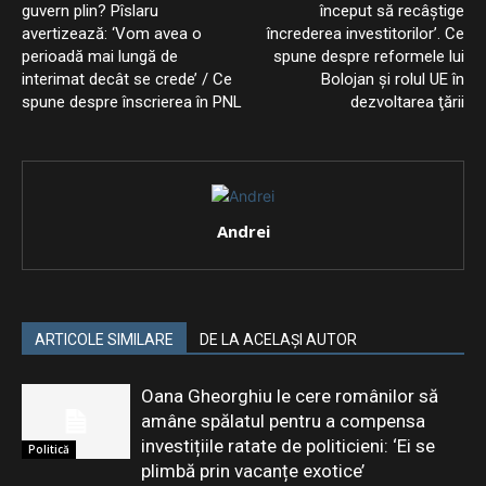
guvern plin? Pîslaru
început să recâştige
avertizează: ‘Vom avea o
încrederea investitorilor’. Ce
perioadă mai lungă de
spune despre reformele lui
interimat decât se crede’ / Ce
Bolojan şi rolul UE în
spune despre înscrierea în PNL
dezvoltarea ţării
Andrei
ARTICOLE SIMILARE
DE LA ACELAȘI AUTOR
Oana Gheorghiu le cere românilor să
amâne spălatul pentru a compensa
investițiile ratate de politicieni: ‘Ei se
Politică
plimbă prin vacanțe exotice’