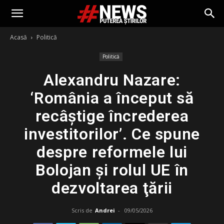
Acasă
Politică
Politică
Alexandru Nazare:
‘România a început să
recâştige încrederea
investitorilor’. Ce spune
despre reformele lui
Bolojan şi rolul UE în
dezvoltarea ţării
Scris de
Andrei
-
09/05/2026