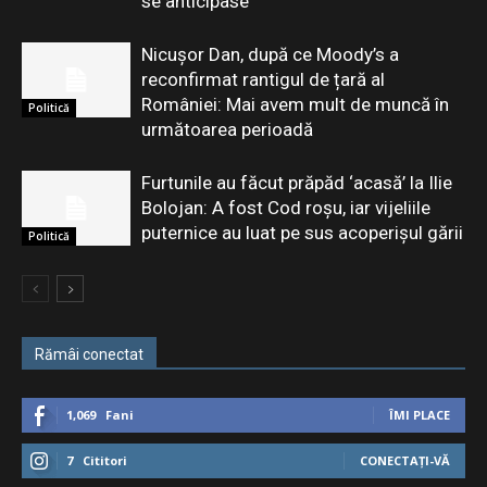
se anticipase
Nicușor Dan, după ce Moody’s a
reconfirmat rantigul de țară al
României: Mai avem mult de muncă în
Politică
următoarea perioadă
Furtunile au făcut prăpăd ‘acasă’ la Ilie
Bolojan: A fost Cod roșu, iar vijeliile
puternice au luat pe sus acoperișul gării
Politică
Rămâi conectat
1,069
Fani
ÎMI PLACE
7
Cititori
CONECTAȚI-VĂ