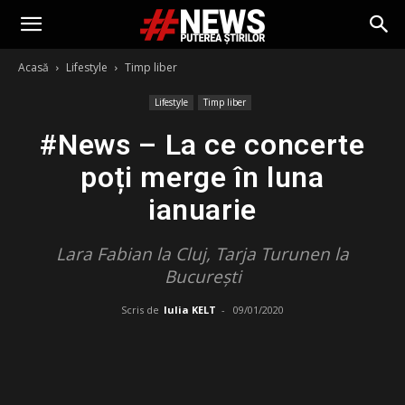
Acasă
Lifestyle
Timp liber
Lifestyle
Timp liber
#News – La ce concerte
poți merge în luna
ianuarie
Lara Fabian la Cluj, Tarja Turunen la
București
Scris de
Iulia KELT
-
09/01/2020