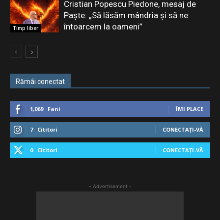
Cristian Popescu Piedone, mesaj de
Paște: „Să lăsăm mândria și să ne
întoarcem la oameni”
Timp liber
Rămâi conectat
1,069
Fani
ÎMI PLACE
7
Cititori
CONECTAȚI-VĂ
0
Cititori
CONECTAȚI-VĂ
- Advertisement -