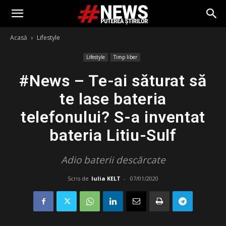
Acasă
Lifestyle
Lifestyle
Timp liber
#News – Te-ai săturat să
te lase bateria
telefonului? S-a inventat
bateria Litiu-Sulf
Adio baterii descărcate
Scris de
Iulia KELT
-
07/01/2020