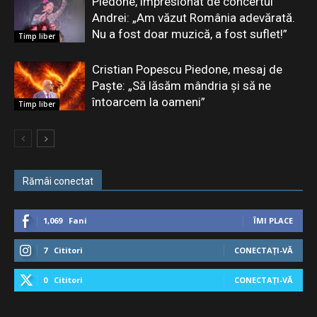
Piedone, impresionat de concertul
Andrei: „Am văzut România adevărată.
Nu a fost doar muzică, a fost suflet!”
Timp liber
Cristian Popescu Piedone, mesaj de
Paște: „Să lăsăm mândria și să ne
întoarcem la oameni”
Timp liber
Rămâi conectat
1,069
Fani
ÎMI PLACE
7
Cititori
CONECTAȚI-VĂ
0
Cititori
CONECTAȚI-VĂ