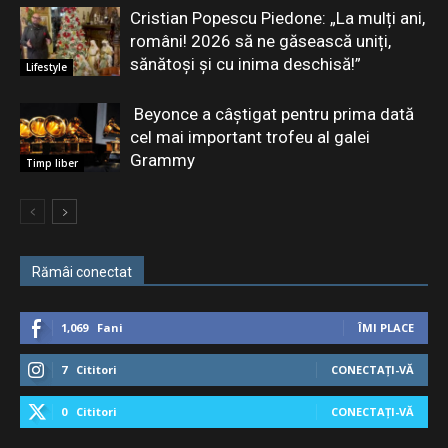
Cristian Popescu Piedone: „La mulți ani,
români! 2026 să ne găsească uniți,
sănătoși și cu inima deschisă!”
Lifestyle
Beyonce a câștigat pentru prima dată
cel mai important trofeu al galei
Grammy
Timp liber
Rămâi conectat
1,069
Fani
ÎMI PLACE
7
Cititori
CONECTAȚI-VĂ
0
Cititori
CONECTAȚI-VĂ