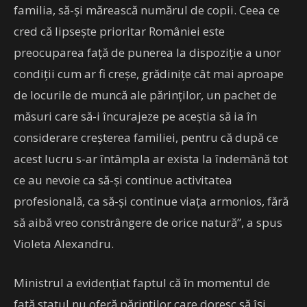
familia, să-şi mărească numărul de copii. Ceea ce
cred că lipseşte prioritar României este
preocuparea faţă de punerea la dispoziţie a unor
condiţii cum ar fi creşe, grădiniţe cât mai aproape
de locurile de muncă ale părinţilor, un pachet de
măsuri care să-i încurajeze pe aceştia să ia în
considerare creşterea familiei, pentru că după ce
acest lucru s-ar întâmpla ar exista la îndemână tot
ce au nevoie ca să-şi continue activitatea
profesională, ca să-şi continue viaţa armonios, fără
să aibă vreo constrângere de orice natură”, a spus
Violeta Alexandru.
Ministrul a evidenţiat faptul că în momentul de
faţă statul nu oferă părinţilor care doresc să îşi