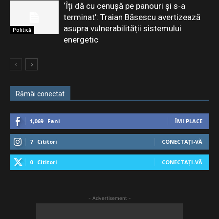
‘Îți dă cu cenușă pe panouri și s-a
terminat’: Traian Băsescu avertizează
asupra vulnerabilității sistemului
Politică
energetic
Rămâi conectat
1,069
Fani
ÎMI PLACE
7
Cititori
CONECTAȚI-VĂ
0
Cititori
CONECTAȚI-VĂ
- Advertisement -