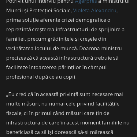
Potrivit unui interviu pentru
Agerpres
a ministrului
Muncii şi Protecţiei Sociale,
Violeta Alexandru
,
prima soluţie aferente crizei demografice o
reprezintă creşterea infrastructurii de sprijinire a
familiei, precum grădiniţele şi creşele din
vecinătatea locului de muncă. Doamna ministru
precizează că această infrastructură trebuie să
faciliteze întoarcerea părinţilor în câmpul
profesional după ce au copii.
„Eu cred că în această privinţă sunt necesare mai
multe măsuri, nu numai cele privind facilităţile
fiscale, ci în primul rând măsuri care ţin de
infrastructura de care în acest moment familiile nu
beneficiază ca să îşi dorească să-şi mărească