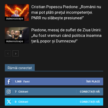
Cristian Popescu Piedone: „Românii nu
mai pot plăti prețul incompetenței.
PNRR nu slăbește presiunea!”
Administrație
Piedone, mesaj de suflet de Ziua Unirii:
„Au fost vremuri când politica însemna
țară, popor și Dumnezeu!”
Administrație
Rămâi conectat
1,069
Fani
ÎMI PLACE
7
Cititori
CONECTAȚI-VĂ
0
Cititori
CONECTAȚI-VĂ