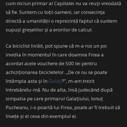
cum niciun primar al Capitalei nu va reuși vreodată
să fie. Suntem cu toții oameni, iar consecința
directă a umanității o reprezintă faptul că suntem
supuși greșelilor și a erorilor de calcul.
Ca biciclist înrăit, pot spune că m-a ros un pic
invidia în momentul în care doamna Firea a
acordat acele vouchere de 500 lei pentru
achiziționarea bicicletelor. „De ce nu se poate
întâmpla asta și în
Galați
?”, m-am trezit
întrebându-mă. Nu de alta, însă judecând după
simpatia pe care primarul Galațiului, Ionuț
Pucheanu, i-o poartă lui Firea, poate ar fi trebuit să
învețe și el ceva din exemplul ei.