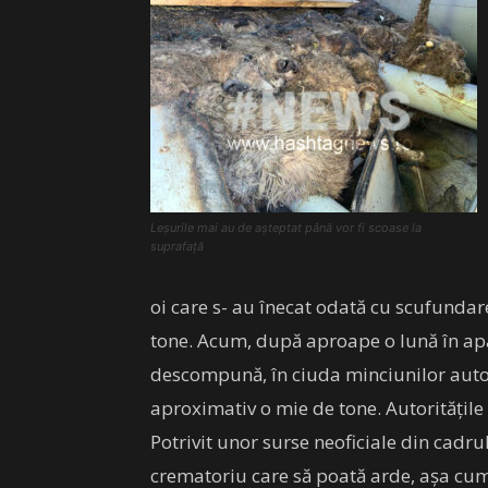
Leșurile mai au de așteptat până vor fi scoase la
suprafață
oi care s- au înecat odată cu scufunda
tone. Acum, după aproape o lună în apă,
descompună, în ciuda minciunilor autor
aproximativ o mie de tone. Autoritățile 
Potrivit unor surse neoficiale din cadr
crematoriu care să poată arde, așa cu