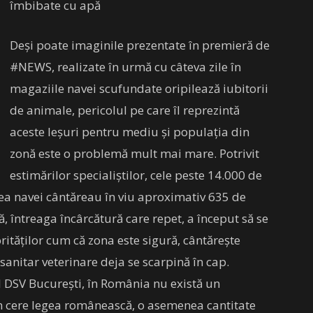
îmbibate cu apă
Deși poate imaginile prezentate în premieră de
#NEWS, realizate în urmă cu câteva zile în
magaziile navei scufundate oripilează iubitorii
de animale, pericolul pe care îl reprezintă
aceste leșuri pentru mediu și populația din
zonă este o problemă mult mai mare. Potrivit
estimărilor specialiștilor, cele peste 14.000 de
rea navei cântăreau în viu aproximativ 635 de
 întreaga încârcătură care repet, a început să se
ităților cum că zona este sigură, cântărește
sanitar veterinare deja se scarpină în cap.
ul DSV București, în România nu există un
m cere legea românească, o asemenea cantitate