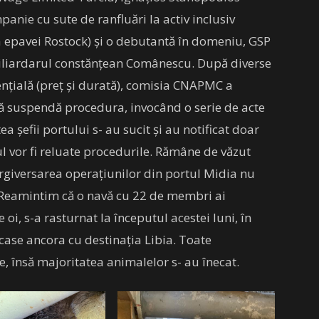
anie cu sute de ranfluări la activ inclusiv
a epavei Rostock) și o debutantă în domeniu, GSP
miliardarul constănțean Comânescu. După diverse
ențială (preț și durată), comisia CNAPMC a
ă suspendă procedura, invocând o serie de acte
tea șefii portului s- au sucit și au notificat doar
ul vor fi reluate procedurile. Rămâne de văzut
ergiversarea operațiunilor din portul Midia nu
. Reamintim că o navă cu 22 de membri ai
oi, s-a rasturnat la începutul acestei luni, în
icase ancora cu destinația Libia. Toate
e, însă majoritatea animalelor s- au înecat.