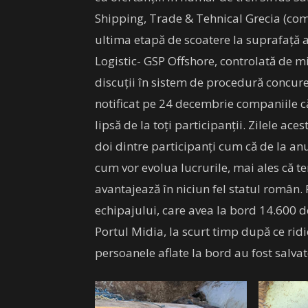
Shipping, Trade & Tehnical Grecia (comp
ultima etapă de scoatere la suprafață 
Logistic- GSP Offshore, controlată de 
discuții în sistem de procedură concur
notificat pe 24 decembrie companiile c
lipsă de la toți participanții. Zilele aces
doi dintre participanți cum că de la an
cum vor evolua lucrurile, mai ales că t
avantajează în niciun fel statul român
echipajului, care avea la bord 14.600 de 
Portul Midia, la scurt timp după ce rid
persoanele aflate la bord au fost salvat