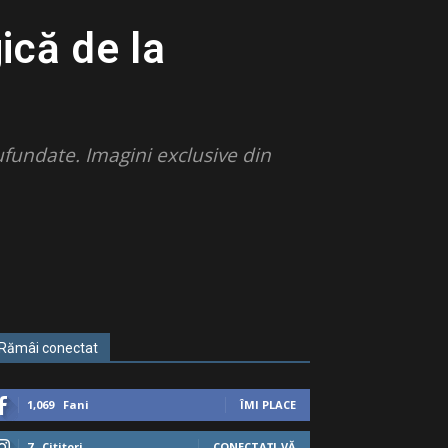
că de la
ufundate. Imagini exclusive din
Rămâi conectat
1,069
Fani
ÎMI PLACE
7
Cititori
CONECTAȚI-VĂ