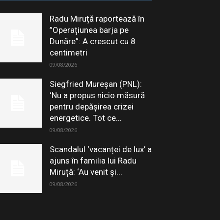
Radu Miruță raportează în
”Operațiunea barja pe
Dunăre”: A crescut cu 8
centimetri
09/08/2026
Siegfried Mureșan (PNL):
‘Nu a propus nicio măsură
pentru depăşirea crizei
energetice. Tot ce...
09/08/2026
Scandalul ‘vacanței de lux’ a
ajuns în familia lui Radu
Miruță: ‘Au venit și...
09/08/2026