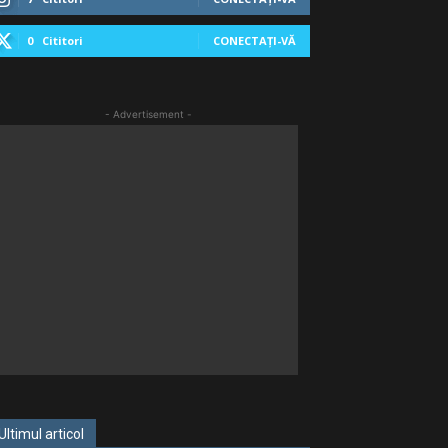
0
Cititori
CONECTAȚI-VĂ
- Advertisement -
Ultimul articol