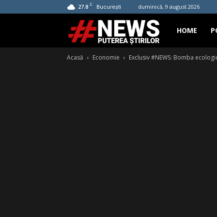
C
27.8
duminică, 9 august 2026
București
Hashtag
HOME
P
Acasă
Economie
Exclusiv #NEWS: Bomba ecologic
News