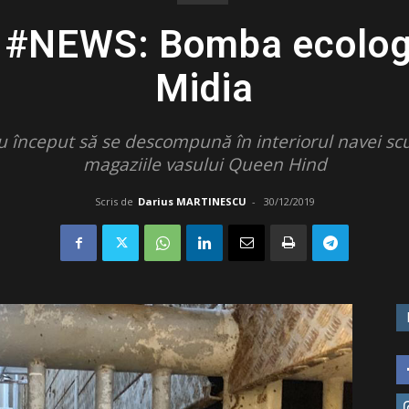
v #NEWS: Bomba ecologi
Midia
u început să se descompună în interiorul navei sc
magaziile vasului Queen Hind
Scris de
Darius MARTINESCU
-
30/12/2019