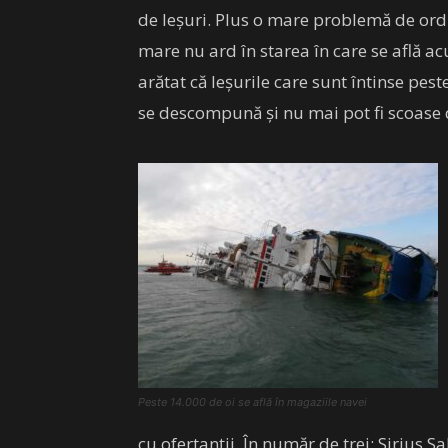
de leșuri. Plus o mare problemă de ordi
mare nu ard în starea în care se află ac
arătat că leșurile care sunt întinse pest
se descompună și nu mai pot fi scoase 
Peste 14.000 de oi se află în magaziile navei
cu ofertanții. În număr de trei: Sirius 