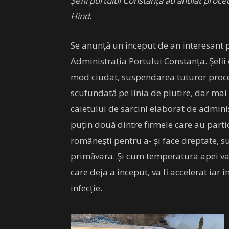
Șefii portului Constanța au anulat proc
Hind.
Se anunță un început de an interesant
Administrația Portului Constanța. Șefii
mod ciudat, suspendarea tuturor proced
scufundată pe linia de plutire, dar mai 
caietului de sarcini elaborat de adminis
puțin două dintre firmele care au partic
românești pentru a- și face dreptate, su
primăvara. Și cum temperatura apei va
care deja a început, va fi accelerat iar
infecție.