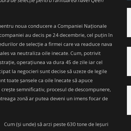
edura de selecție pentru ranfluarea navei Qeen
 pentru noua conducere a Companiei Naționale
 companiei au decis pe 24 decembrie, cel puțin în
urilor de selecție a firmei care va readuce nava
ales va neutraliza oile inecate. Cum, potrivit
trație, operațiunea va dura 45 de zile iar cel
ipat la negocieri sunt decise să uzeze de legile
nt toate șansele ca oile înecate să apuce
 crește semnificativ, procesul de descompunere,
 întreaga zonă ar putea deveni un imens focar de
Cum (și unde) să arzi peste 630 tone de leșuri