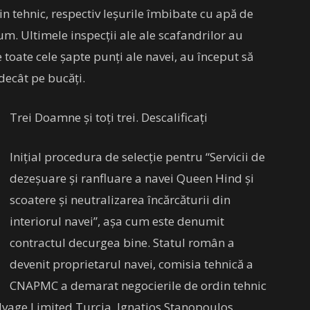
n tehnic, respectiv leșurile îmbibate cu apă de
um. Ultimele inspecții ale ale scafandrilor au
e toate cele șapte punți ale navei, au început să
decât pe bucăți.
Trei Doamne și toți trei. Descalificați
Inițial procedura de selecție pentru “Servicii de
dezeșuare și ranfluare a navei Queen Hind și
scoatere și neutralizarea încărcăturii din
interiorul navei”, așa cum este denumit
contractul decurgea bine. Statul român a
devenit proprietarul navei, comisia tehnică a
CNAPMC a demarat negocierile de ordin tehnic
Salvage Limited Turcia, Ignațios Stanopoulos