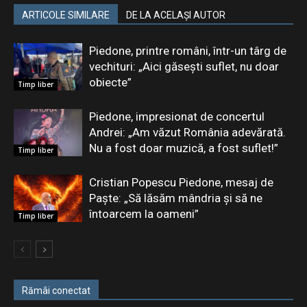
ARTICOLE SIMILARE
DE LA ACELAȘI AUTOR
Piedone, printre români, într-un târg de
vechituri: „Aici găsești suflet, nu doar
obiecte”
Timp liber
Piedone, impresionat de concertul
Andrei: „Am văzut România adevărată.
Nu a fost doar muzică, a fost suflet!”
Timp liber
Cristian Popescu Piedone, mesaj de
Paște: „Să lăsăm mândria și să ne
întoarcem la oameni”
Timp liber
Rămâi conectat