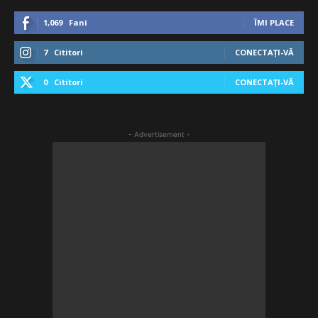
1,069
Fani
ÎMI PLACE
7
Cititori
CONECTAȚI-VĂ
0
Cititori
CONECTAȚI-VĂ
- Advertisement -