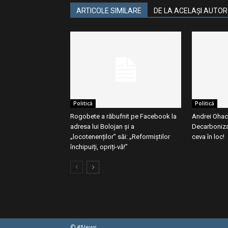
ARTICOLE SIMILARE
DE LA ACELAȘI AUTOR
Politică
Politică
Rogobete a răbufnit pe Facebook la
Andrei Ohac
adresa lui Bolojan și a
Decarboniz
„locotenenților” săi: „Reformiștilor
ceva în loc!
închipuiți, opriți-vă!”
© #News