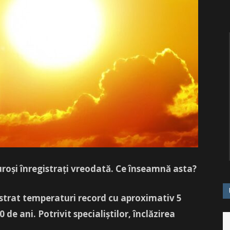
uroşi înregistraţi vreodată. Ce înseamnă asta?
strat temperaturi record cu aproximativ 5
de ani. Potrivit specialiştilor, înclăzirea