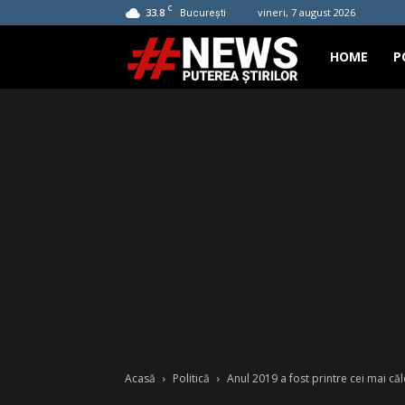
C
33.8
vineri, 7 august 2026
București
Hashtag
HOME
P
News
Acasă
Politică
Anul 2019 a fost printre cei mai căl