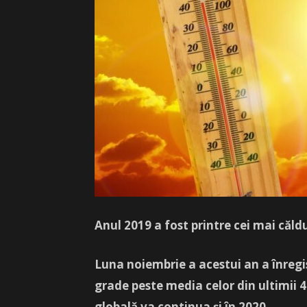
Anul 2019 a fost printre cei mai căld
Luna noiembrie a acestui
an a înregi
grade peste media celor din ultimii 40 
globală va continua şi în 2020.