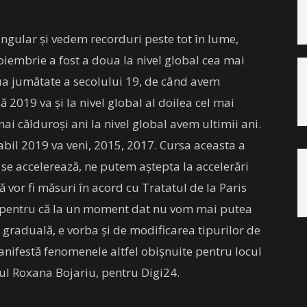
ngular și vedem recorduri peste tot în lume,
noiembrie a fost a doua la nivel global cea mai
a jumătate a secolului 19, de când avem
ă 2019 va și la nivel global al doilea cel mai
mai călduroși ani la nivel global avem ultimii ani.
bil 2019 va veni, 2015, 2017. Cursa aceasta a
i se accelerează, ne putem aștepta la accelerări
ă vor fi măsuri în acord cu Tratatul de la Paris
ă, pentru că la un moment dat nu vom mai putea
e graduală, e vorba și de modificarea tipurilor de
anifestă fenomenele altfel obișnuite pentru locul
gul Roxana Bojariu, pentru Digi24.