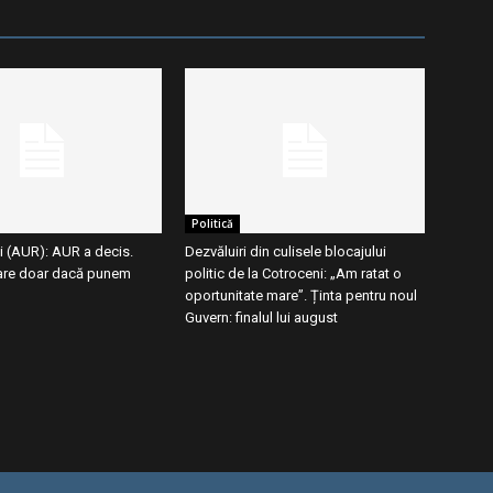
Politică
i (AUR): AUR a decis.
Dezvăluiri din culisele blocajului
are doar dacă punem
politic de la Cotroceni: „Am ratat o
oportunitate mare”. Ținta pentru noul
Guvern: finalul lui august