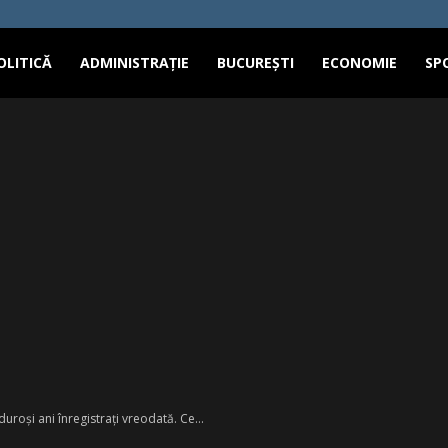
OLITICĂ
ADMINISTRAȚIE
BUCUREȘTI
ECONOMIE
SP
duroşi ani înregistraţi vreodată. Ce...