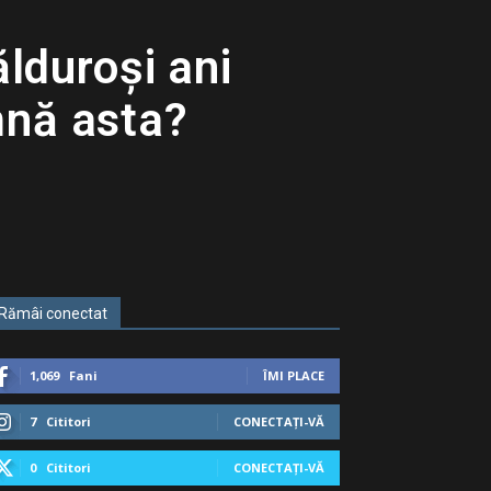
ălduroşi ani
mnă asta?
Rămâi conectat
1,069
Fani
ÎMI PLACE
7
Cititori
CONECTAȚI-VĂ
0
Cititori
CONECTAȚI-VĂ