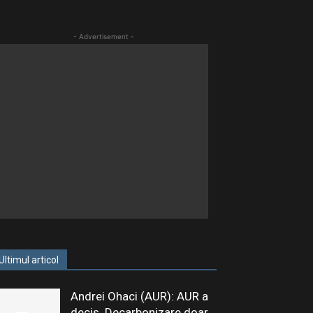
- Advertisement -
Ultimul articol
Andrei Ohaci (AUR): AUR a
decis. Decarbonizare doar