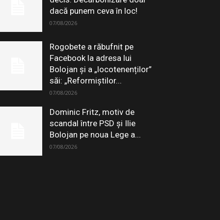
dacă punem ceva în loc!
07/08/2026
Rogobete a răbufnit pe
Facebook la adresa lui
Bolojan și a „locotenenților”
săi: „Reformiștilor...
07/08/2026
Dominic Fritz, motiv de
scandal între PSD și Ilie
Bolojan pe noua Lege a...
07/08/2026