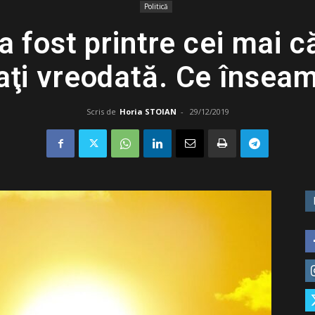
Politică
 fost printre cei mai c
raţi vreodată. Ce însea
Scris de
Horia STOIAN
-
29/12/2019