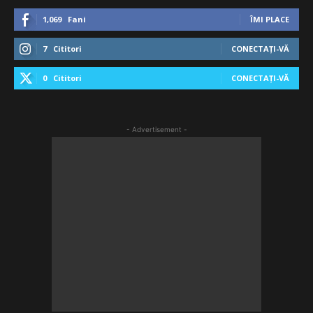
1,069
Fani
ÎMI PLACE
7
Cititori
CONECTAȚI-VĂ
0
Cititori
CONECTAȚI-VĂ
- Advertisement -