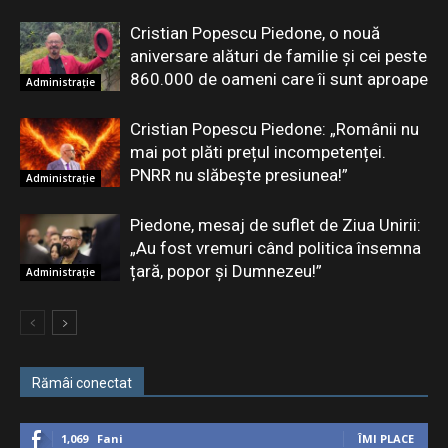
Cristian Popescu Piedone, o nouă
aniversare alături de familie și cei peste
860.000 de oameni care îi sunt aproape
Administrație
Cristian Popescu Piedone: „Românii nu
mai pot plăti prețul incompetenței.
PNRR nu slăbește presiunea!”
Administrație
Piedone, mesaj de suflet de Ziua Unirii:
„Au fost vremuri când politica însemna
țară, popor și Dumnezeu!”
Administrație
Rămâi conectat
1,069
Fani
ÎMI PLACE