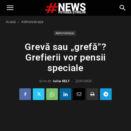
Acasă
Administrație
Administrație
Grevă sau „grefă”?
Grefierii vor pensii
speciale
Scris de
Iulia KELT
-
22/01/2020