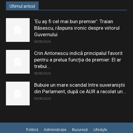
Ultimul articol
‘Eu aș fi cel mai bun premier’: Traian
Băsescu, răspuns ironic despre viitorul
Guvernului
08/08/2026
Crin Antonescu indică principalul favorit
pentru a prelua funcția de premier: El ar
trebui...
08/08/2026
Bubuie un mare scandal între suveraniștii
din Parlament, după ce AUR a racolat un...
08/08/2026
Politică
Administrație
București
Lifestyle