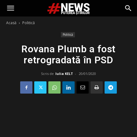
Acasă
Politică
Politică
Rovana Plumb a fost
retrogradată în PSD
Scris de
Iulia KELT
-
20/01/2020