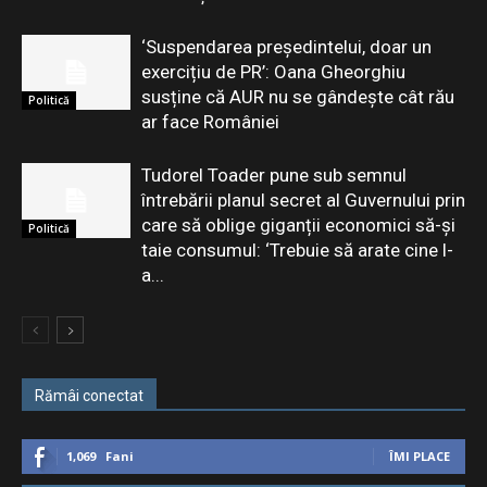
‘Suspendarea președintelui, doar un
exercițiu de PR’: Oana Gheorghiu
susține că AUR nu se gândește cât rău
Politică
ar face României
Tudorel Toader pune sub semnul
întrebării planul secret al Guvernului prin
care să oblige giganții economici să-și
Politică
taie consumul: ‘Trebuie să arate cine l-
a...
Rămâi conectat
1,069
Fani
ÎMI PLACE