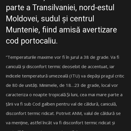
parte a Transilvaniei, nord-estul
Moldovei, sudul şi centrul
Muntenie, fiind amisă avertizare
cod portocaliu.
”Temperaturile maxime vor fi în jurul a 38 de grade. Va fi
caniculă şi disconfort termic deosebit de accentuat, iar
indicele temperatură umezeală (ITU) va depăşi pragul critic
de 80 de unităţi. Minimele, de 18…23 de grade, local vor
caracteriza o noapte tropicală.Şi luni, cea mai mare parte a
ţării va fi sub Cod galben pentru val de căldură, caniculă,
disconfort termic ridicat. Potrivit ANM, valul de căldură se
va menţine, astfel încât va fi disconfort termic ridicat şi