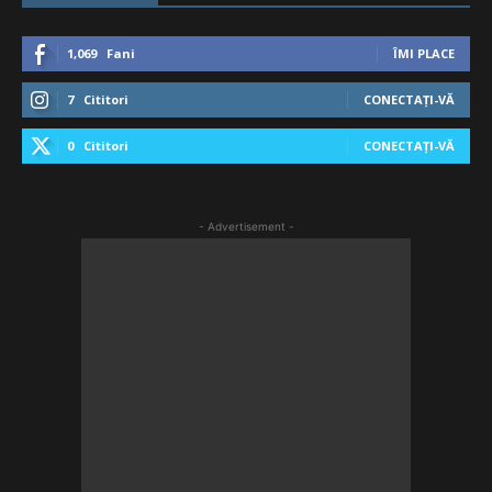
1,069
Fani
ÎMI PLACE
7
Cititori
CONECTAȚI-VĂ
0
Cititori
CONECTAȚI-VĂ
- Advertisement -