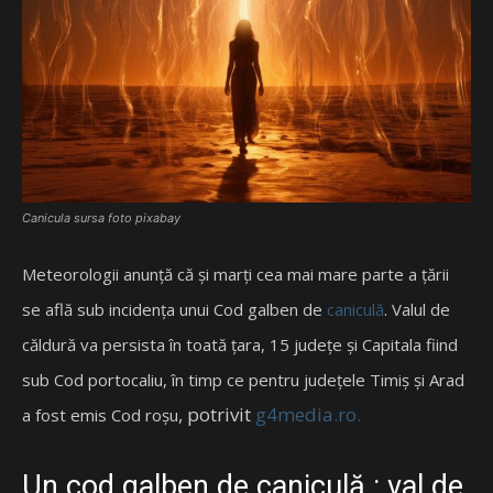
Canicula sursa foto pixabay
Meteorologii anunţă că şi marţi cea mai mare parte a ţării
se află sub incidenţa unui Cod galben de
caniculă
. Valul de
căldură va persista în toată ţara, 15 judeţe şi Capitala fiind
sub Cod portocaliu, în timp ce pentru judeţele Timiş şi Arad
, potrivit
g4media.ro.
a fost emis Cod roşu
Un cod galben de caniculă : val de