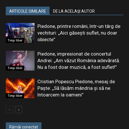
ARTICOLE SIMILARE
DE LA ACELAȘI AUTOR
Piedone, printre români, într-un târg de
vechituri: „Aici găsești suflet, nu doar
obiecte”
Timp liber
Piedone, impresionat de concertul
Andrei: „Am văzut România adevărată.
Nu a fost doar muzică, a fost suflet!”
Timp liber
Cristian Popescu Piedone, mesaj de
Paște: „Să lăsăm mândria și să ne
întoarcem la oameni”
Timp liber
Rămâi conectat