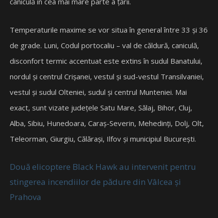
caniculă în cea mai mare parte a ţării.
Temperaturile maxime se vor situa în general între 33 şi 36
de grade. Luni, Codul portocaliu – val de căldură, caniculă,
disconfort termic accentuat este extins în sudul Banatului,
nordul şi centrul Crişanei, vestul şi sud-vestul Transilvaniei,
vestul şi sudul Olteniei, sudul şi centrul Munteniei. Mai
exact, sunt vizate judeţele Satu Mare, Sălaj, Bihor, Cluj,
Alba, Sibiu, Hunedoara, Caraş-Severin, Mehedinţi, Dolj, Olt,
Teleorman, Giurgiu, Călăraşi, Ilfov şi municipiul Bucureşti.
Două elicoptere Black Hawk au intervenit pentru
stingerea incendiilor de pădure din Vâlcea şi
Prahova