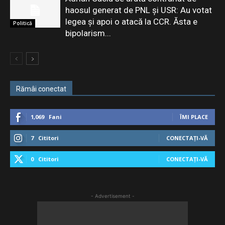
haosul generat de PNL și USR: Au votat
legea și apoi o atacă la CCR. Ăsta e
Politică
bipolarism...
Rămâi conectat
1,069
Fani
ÎMI PLACE
7
Cititori
CONECTAȚI-VĂ
0
Cititori
CONECTAȚI-VĂ
- Advertisement -