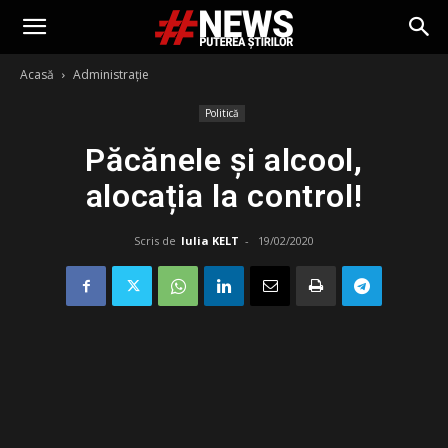
Acasă
Administrație
Politică
Păcănele și alcool,
alocația la control!
Scris de
Iulia KELT
-
19/02/2020