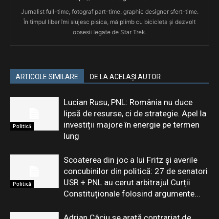
Jurnalist full-time, fotograf part-time, graphic designer sfert-time.
În timpul liber îmi slujesc pisica, mă plimb cu bicicleta și dezvolt
obsesii legate de Star Trek.
ARTICOLE SIMILARE
DE LA ACELAȘI AUTOR
Lucian Rusu, PNL: România nu duce
lipsă de resurse, ci de strategie. Apel la
investiții majore în energie pe termen
Politică
lung
Scoaterea din joc a lui Fritz și averile
concubinilor din politică: 27 de senatori
USR + PNL au cerut arbitrajul Curții
Politică
Constituționale folosind argumente...
Adrian Câciu se arată contrariat de