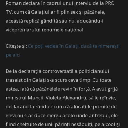
Roman declara în cadrul unui interviu de la PRO
TV, cum că Galațiul ar fi plin sex și păcănele,
această replică gândită sau nu, aducându-i
vicepremarului renumele național.
Citește și:
Ce poți vedea în Galați, dacă te nimerești
pe aici
De la declarația controversată a politicianului
traseist din Galați s-a scurs ceva timp. Cu toate
astea, iată că păcănelele revin în forță. A avut grijă
ministrul Muncii, Violeta Alexandru, să le reînvie,
declarând la rându-i cum că alocațiile primite de
elevi nu s-ar duce mereu acolo unde ar trebui, ele
fiind cheltuite de unii părinți nesăbuiți, pe alcool și