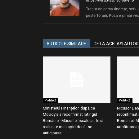
https://www.HashtagNews.ro
Trecut de prima tinerețe, scriu
peste 10 ani. Poza e și mai vec
ARTICOLE SIMILARE
DE LA ACELAȘI AUTOR
Politică
Politică
Ministerul Finanțelor, după ce
Nicușor Dan
Moody’s a reconfirmat ratingul
reconfirmat r
României: Măsurile fiscale au fost
României: M
realizate mai rapid decât se
următoarea 
anticipase