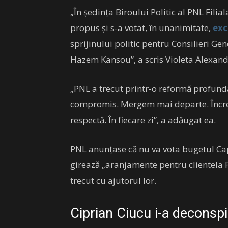
„În şedinţa Biroului Politic al PNL Fili
propus şi s-a votat, în unanimitate,
exc
sprijinului politic pentru Consilieri Ge
Hazem Kansou”, a scris Violeta Alexan
„PNL a trecut printr-o reformă profundă
compromis. Mergem mai departe. Încre
respectă. În fiecare zi”, a adăugat ea.
PNL anunțase că nu va vota bugetul Capi
girează „aranjamente pentru clientela PS
trecut cu ajutorul lor.
Ciprian Ciucu i-a deconspir