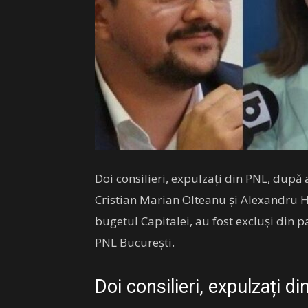
Doi consilieri, expulzați din PNL, după a
Cristian Marian Olteanu şi Alexandru 
bugetul Capitalei, au fost excluşi din p
PNL Bucureşti.
Doi consilieri, expulzați d