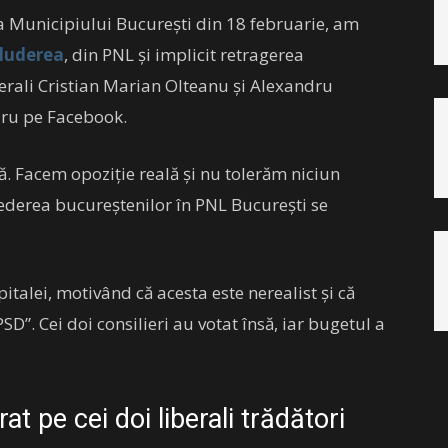
ala Municipiului Bucureşti din 18 februarie, am
luderea
, din PNL şi implicit retragerea
nerali Cristian Marian Olteanu şi Alexandru
dru pe Facebook.
. Facem opoziţie reală şi nu tolerăm niciun
derea bucureştenilor în PNL Bucureşti se
talei, motivând că acesta este nerealist și că
D”. Cei doi consilieri au votat însă, iar bugetul a
at pe cei doi liberali trădători