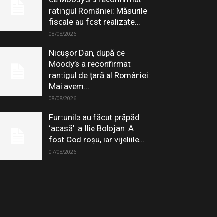
ratingul României: Măsurile
fiscale au fost realizate...
08/08/2026
Nicușor Dan, după ce
Moody’s a reconfirmat
rantigul de țară al României:
Mai avem...
08/08/2026
Furtunile au făcut prăpăd
‘acasă’ la Ilie Bolojan: A
fost Cod roșu, iar vijeliile...
07/08/2026