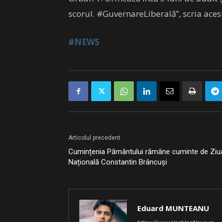
scorul. #GuvernareLiberală”, scria ace
#NEWS
Articolul precedent
Cumințenia Pământului rămâne cuminte de Ziu
Națională Constantin Brâncuși
Eduard MUNTEANU