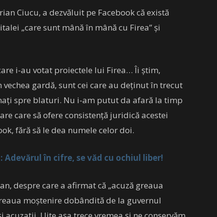
prian Ciucu, a dezvăluit pe Facebook că există
pitalei „care sunt mână în mână cu Firea” şi
care i-au votat proiectele lui Firea… Îi ştim,
n vechea gardă, sunt cei care au deţinut în trecut
naţi spre blaturi. Nu i-am putut da afară la timp
re care să ofere consistenţă juridică acestei
ook, fără să le dea numele celor doi.
: Adevărul în cifre, se văd cu ochiul liber!
an, despre care a afirmat că „acuză greaua
reaua moştenire dobândită de la guvernul
i acuzaţii. Uite aşa trece vremea şi ne conservăm