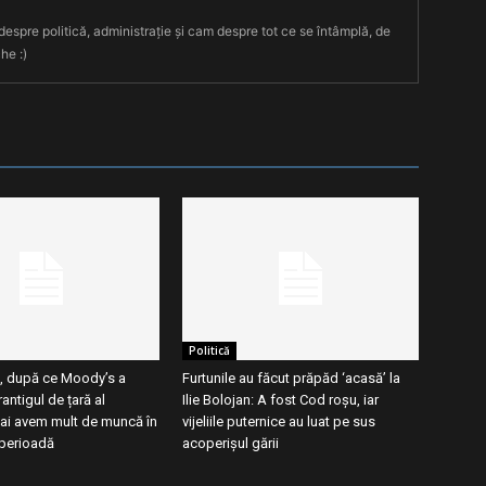
 despre politică, administrație și cam despre tot ce se întâmplă, de
he :)
Politică
, după ce Moody’s a
Furtunile au făcut prăpăd ‘acasă’ la
antigul de țară al
Ilie Bolojan: A fost Cod roșu, iar
ai avem mult de muncă în
vijeliile puternice au luat pe sus
perioadă
acoperișul gării