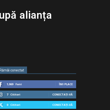
după alianța
Rămâi conectat
1,069
Fani
ÎMI PLACE
7
Cititori
CONECTAȚI-VĂ
0
Cititori
CONECTAȚI-VĂ