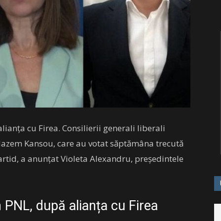
lianța cu Firea. Consilierii generali liberali
Hazem Kansou, care au votat săptămâna trecută
artid, a anunțat Violeta Alexandru, preşedintele
in PNL, după alianța cu Firea