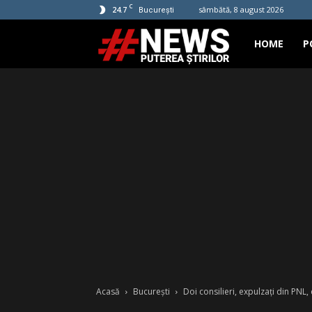
C
24.7
sâmbătă, 8 august 2026
București
Hashtag
HOME
P
News
Acasă
București
Doi consilieri, expulzați din PNL,