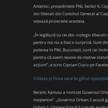
Anterior, preşedintele PNL Sector 6, Ci
doi liberali din Consiliul General al Ca
votează proiectele acesteia.
„În legătură cu cei doi «colegi» liberali 
pentru noi nu a fost o surpriză. Sunt di
puterea în PNL Bucureşti, sunt cei încli
pentru că avem nevoie de motive statuta
acţiuni”, a scris Ciprian Ciucu pe Faceb
Citește și Firea sare la gâtul opoziției
Recent, Kansou a ironizat Guvernul Orb
moştenire”. „Guvernul Orban 2 acuză g
Orban 1. Urmează încă 3 luni de audit ş