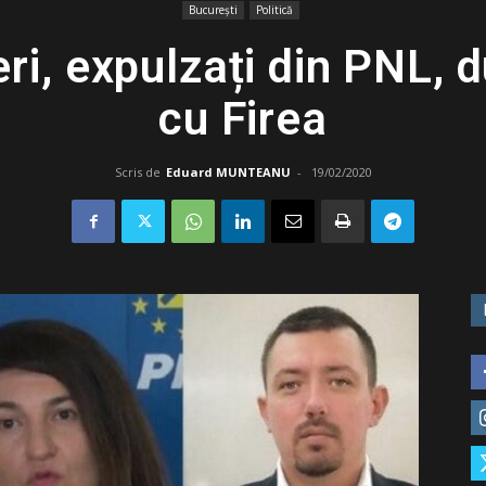
București
Politică
eri, expulzați din PNL, 
cu Firea
Scris de
Eduard MUNTEANU
-
19/02/2020