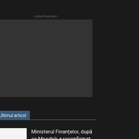
- Advertisement -
Ultimul articol
Ministerul Finanțelor, după
ce Moody’s a reconfirmat