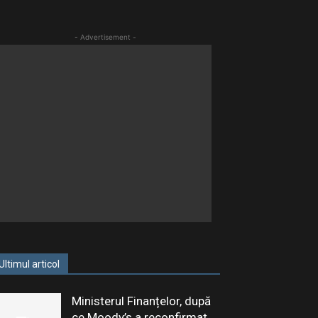
- Advertisement -
Ultimul articol
Ministerul Finanțelor, după
ce Moody’s a reconfirmat