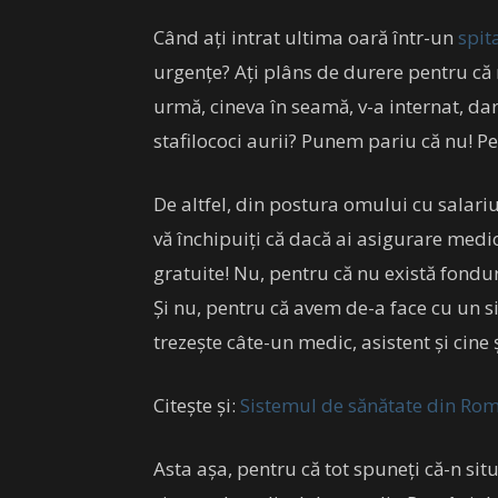
Când ați intrat ultima oară într-un
spit
urgențe? Ați plâns de durere pentru că
urmă, cineva în seamă, v-a internat, dar
stafilococi aurii? Punem pariu că nu! Pe
De altfel, din postura omului cu salariu
vă închipuiți că dacă ai asigurare medic
gratuite! Nu, pentru că nu există fondu
Și nu, pentru că avem de-a face cu un si
trezește câte-un medic, asistent și cine 
Citește și:
Sistemul de sănătate din Rom
Asta așa, pentru că tot spuneți că-n situ