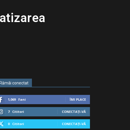
vatizarea
Rămâi conectat
1,069
Fani
ÎMI PLACE
7
Cititori
CONECTAȚI-VĂ
0
Cititori
CONECTAȚI-VĂ