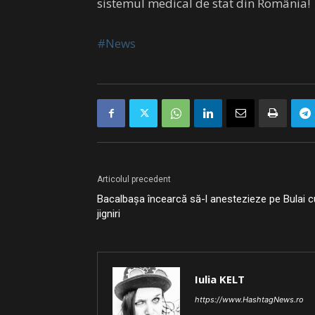
sistemul medical de stat din România!
#News
Articolul precedent
Bacalbașa încearcă să-l anestezieze pe Bulai c
jigniri
Iulia KELT
https://www.HashtagNews.ro