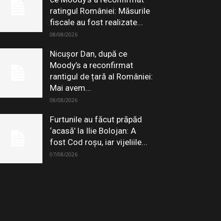
ratingul României: Măsurile
fiscale au fost realizate...
08/08/2026
Nicușor Dan, după ce
Moody’s a reconfirmat
rantigul de țară al României:
Mai avem...
08/08/2026
Furtunile au făcut prăpăd
‘acasă’ la Ilie Bolojan: A
fost Cod roșu, iar vijeliile...
07/08/2026