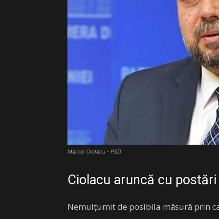
Marcel Ciolacu - PSD
Ciolacu aruncă cu postăr
Nemulțumit de posibila măsură prin car