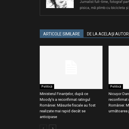
Jurnalist full-time, fotograf par
pisica, mă plimb cu bicicleta și
ARTICOLE SIMILARE
DE LA ACELAȘI AUTOR
Politică
Politică
Ministerul Finanțelor, după ce
Nicușor Dan
Moody’s a reconfirmat ratingul
reconfirmat r
României: Măsurile fiscale au fost
României: M
realizate mai rapid decât se
următoarea 
anticipase