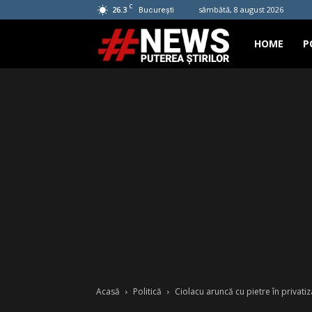
C
26.3
sâmbătă, 8 august 2026
București
Hashtag
HOME
P
News
Acasă
Politică
Ciolacu aruncă cu pietre în privati