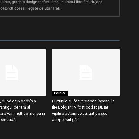
t-time, graphic designer sfert-time. În timpul liber îmi slujesc
 dezvolt obsesii legate de Star Trek.
Politică
, după ce Moody’s a
Furtunile au făcut prăpăd ‘acasă’ la
antigul de țară al
Ilie Bolojan: A fost Cod roșu, iar
ai avem mult de muncă în
vijeliile puternice au luat pe sus
perioadă
acoperișul gării