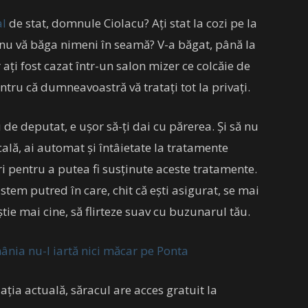
al
de stat, domnule Ciolacu? Ați stat la cozi pe la
 nu vă băga nimeni în seamă? V-a băgat, până la
 ați fost cazat într-un salon mizer ce colcăie de
ntru că dumneavoastră vă tratați tot la privați.
 de deputat, e ușor să-ți dai cu părerea. Și să nu
ală, ai automat și întâietate la tratamente
ri pentru a putea fi susținute aceste tratamente.
stem putred în care, chit că ești asigurat, se mai
știe mai cine, să flirteze suav cu buzunarul tău.
ânia nu-l iartă nici măcar pe Ponta
ația actuală, săracul are acces gratuit la