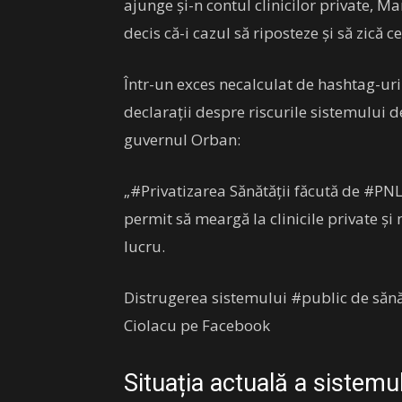
ajunge și-n contul clinicilor private, M
decis că-i cazul să riposteze și să zică c
Într-un exces necalculat de hashtag-ur
declarații despre riscurile sistemului de
guvernul Orban:
„#Privatizarea Sănătății făcută de #PNL
permit să meargă la clinicile private și
lucru.
Distrugerea sistemului #public de sănăta
Ciolacu pe Facebook
Situația actuală a sistemu