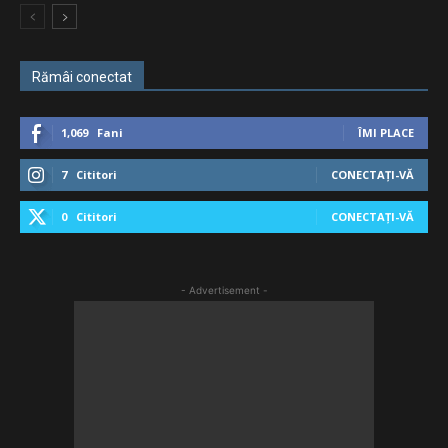
Rămâi conectat
1,069
Fani
ÎMI PLACE
7
Cititori
CONECTAȚI-VĂ
0
Cititori
CONECTAȚI-VĂ
- Advertisement -