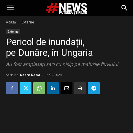
Acasă
Externe
Externe
Pericol de inundații,
pe Dunăre, în Ungaria
Au fost amplasați saci cu nisip pe malurile fluviului
Scris de
Dobre Dana
-
18/09/2024