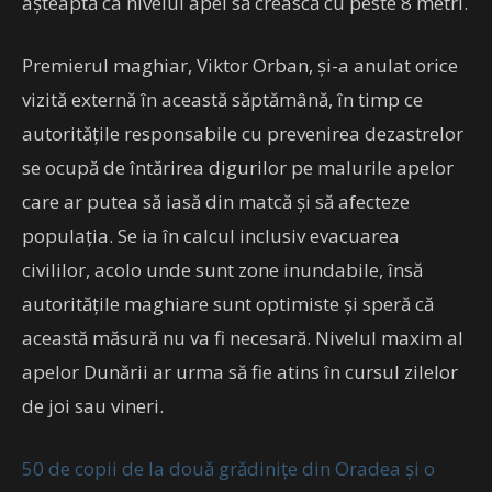
așteaptă ca nivelul apei să crească cu peste 8 metri.
Premierul maghiar, Viktor Orban, și-a anulat orice
vizită externă în această săptămână, în timp ce
autoritățile responsabile cu prevenirea dezastrelor
se ocupă de întărirea digurilor pe malurile apelor
care ar putea să iasă din matcă și să afecteze
populația. Se ia în calcul inclusiv evacuarea
civililor, acolo unde sunt zone inundabile, însă
autoritățile maghiare sunt optimiste și speră că
această măsură nu va fi necesară. Nivelul maxim al
apelor Dunării ar urma să fie atins în cursul zilelor
de joi sau vineri.
50 de copii de la două grădinițe din Oradea și o