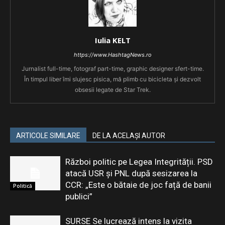
Iulia KELT
https://www.HashtagNews.ro
Jurnalist full-time, fotograf part-time, graphic designer sfert-time.
În timpul liber îmi slujesc pisica, mă plimb cu bicicleta și dezvolt
obsesii legate de Star Trek.
ARTICOLE SIMILARE
DE LA ACELAȘI AUTOR
Război politic pe Legea Integrității. PSD
atacă USR și PNL după sesizarea la
CCR: „Este o bătaie de joc față de banii
Politică
publici”
SURSE Se lucrează intens la vizita