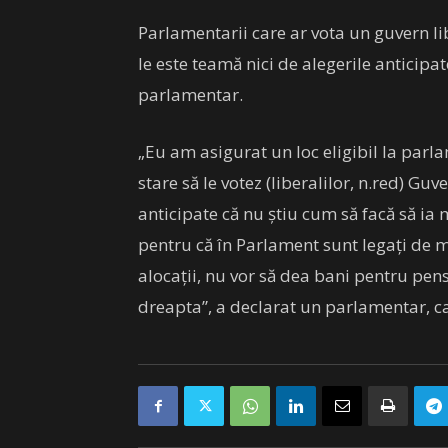
Parlamentarii care ar vota un guvern l
le este teamă nici de alegerile anticip
parlamentar.
„Eu am asigurat un loc eligibil la parl
stare să le votez (liberalilor, n.red) Gu
anticipate că nu știu cum să facă să ia 
pentru că în Parlament sunt legați de m
alocații, nu vor să dea bani pentru pe
dreapta”, a declarat un parlamentar, ca