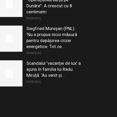
Dunăre”: A crescut cu 8
centimetri
09/08/2026
Siegfried Mureșan (PNL):
‘Nu a propus nicio măsură
pentru depăşirea crizei
energetice. Tot ce...
09/08/2026
Scandalul ‘vacanței de lux’ a
ajuns în familia lui Radu
Miruță: ‘Au venit și...
09/08/2026