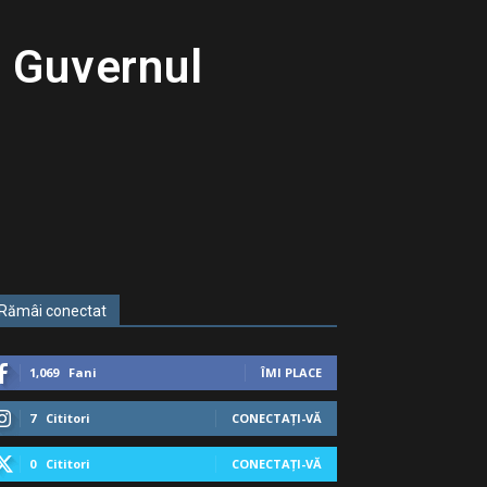
u Guvernul
Rămâi conectat
1,069
Fani
ÎMI PLACE
7
Cititori
CONECTAȚI-VĂ
0
Cititori
CONECTAȚI-VĂ