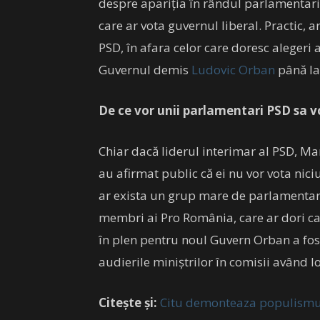
despre apariția în rândul parlamentari
care ar vota guvernul liberal. Practic, 
PSD, în afara celor care doresc alegeri 
Guvernul demis
Ludovic Orban
până l
De ce vor unii parlamentari PSD sa v
Chiar dacă liderul interimar al PSD, Mar
au afirmat public că ei nu vor vota nic
ar exista un grup mare de parlamentari
membri ai Pro România, care ar dori ca 
în plen pentru noul Guvern Orban a fos
audierile miniștrilor în comisii având lo
Citește și:
Citu demonteaza populismul