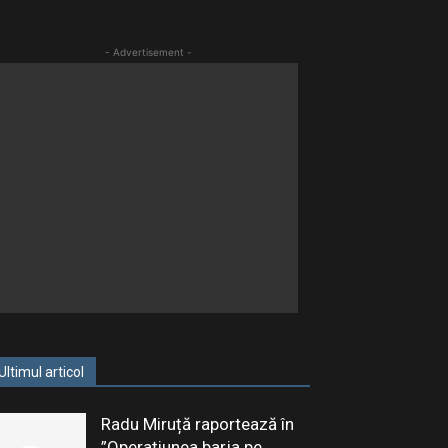
- Advertisement -
Ultimul articol
Radu Miruță raportează în
”Operațiunea barja pe