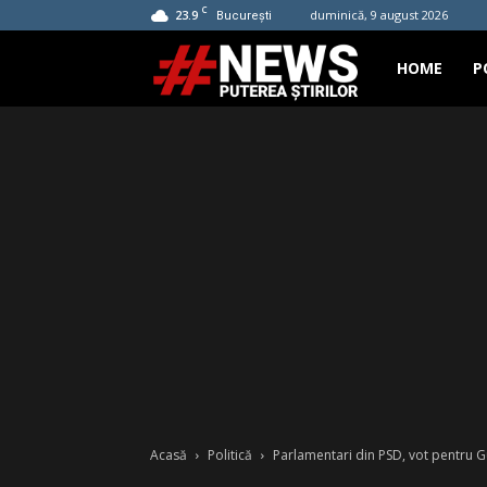
C
23.9
duminică, 9 august 2026
București
Hashtag
HOME
P
News
Acasă
Politică
Parlamentari din PSD, vot pentru 