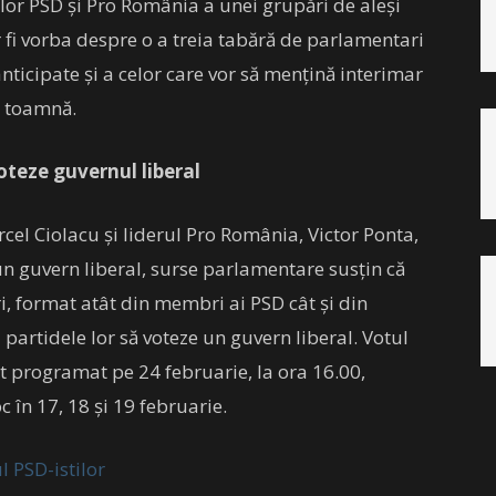
lor PSD și Pro România a unei grupări de aleși
ar fi vorba despre o a treia tabără de parlamentari
anticipate și a celor care vor să mențină interimar
a toamnă.
oteze guvernul liberal
cel Ciolacu și liderul Pro România, Victor Ponta,
iun guvern liberal, surse parlamentare susțin că
, format atât din membri ai PSD cât și din
partidele lor să voteze un guvern liberal.
Votul
t programat pe 24 februarie, la ora 16.00,
c în 17, 18 și 19 februarie.
 PSD-istilor