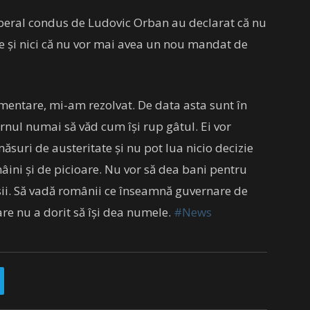
iberal condus de Ludovic Orban au declarat că nu
ate și nici că nu vor mai avea un nou mandat de
amentare, mi-am rezolvat. De data asta sunt în
vernul numai să văd cum își rup gâtul. Ei vor
măsuri de austeritate și nu pot lua nicio decizie
âini și de picioare. Nu vor să dea bani pentru
nsii. Să vadă românii ce înseamnă guvernare de
re nu a dorit să își dea numele.
#News