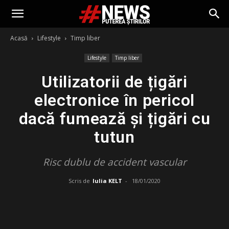
Acasă
Lifestyle
Timp liber
Lifestyle
Timp liber
Utilizatorii de țigări
electronice în pericol
dacă fumează și țigări cu
tutun
Risc dublu de accident vascular
Scris de
Iulia KELT
-
18/01/2020