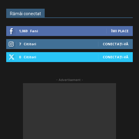
Rămâi conectat
1,069
Fani
ÎMI PLACE
7
Cititori
CONECTAȚI-VĂ
0
Cititori
CONECTAȚI-VĂ
- Advertisement -