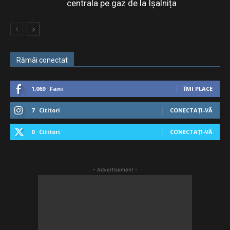
centrala pe gaz de la Ișalnița
Rămâi conectat
1,069
Fani
ÎMI PLACE
7
Cititori
CONECTAȚI-VĂ
0
Cititori
CONECTAȚI-VĂ
- Advertisement -