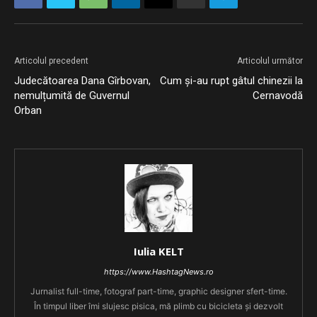
Articolul precedent
Articolul următor
Judecătoarea Dana Gîrbovan,
Cum și-au rupt gâtul chinezii la
nemulțumită de Guvernul
Cernavodă
Orban
Iulia KELT
https://www.HashtagNews.ro
Jurnalist full-time, fotograf part-time, graphic designer sfert-time.
În timpul liber îmi slujesc pisica, mă plimb cu bicicleta și dezvolt