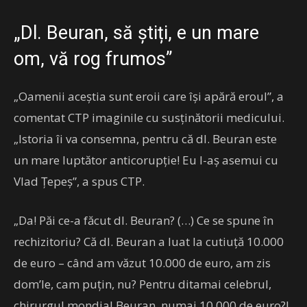
„Dl. Beuran, să știți, e un mare
om, vă rog frumos”
„Oamenii aceștia sunt eroii care își apără eroul”, a
comentat CTP imaginile cu susținătorii medicului.
„Istoria îi va consemna, pentru că dl. Beuran este
un mare luptător anticorupție! Eu l-aș asemui cu
Vlad Țepeș”, a spus CTP.
„Da! Păi ce-a făcut dl. Beuran? (…) Ce se spune în
rechizitoriu? Că dl. Beuran a luat la cutiuță 10.000
de euro – când am văzut 10.000 de euro, am zis
dom’le, cam puțin, nu? Pentru ditamai celebrul,
chirurgul mondial Beuran, numai 10.000 de euro?!