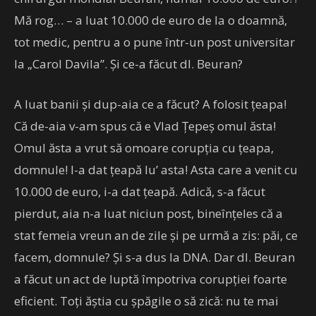
Mă rog… – a luat 10.000 de euro de la o doamnă,
tot medic, pentru a o pune într-un post universitar
la „Carol Davila”. Și ce-a făcut dl. Beuran?
A luat banii și dup-aia ce a făcut? A folosit țeapa!
Că de-aia v-am spus că e Vlad Țepeș omul ăsta!
Omul ăsta a vrut să omoare corupția cu țeapa,
domnule! I-a dat țeapă lu’ asta! Asta care a venit cu
10.000 de euro, i-a dat țeapă. Adică, s-a făcut
pierdut, aia n-a luat niciun post, bineînțeles că a
stat femeia vreun an de zile și pe urmă a zis: păi, ce
facem, domnule? Și s-a dus la DNA. Dar dl. Beuran
a făcut un act de luptă împotriva corupției foarte
eficient. Toți ăștia cu șpăgile o să zică: nu te mai