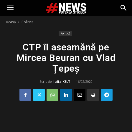
Acasă
Politică
Politică
CTP îl aseamănă pe
Mircea Beuran cu Vlad
Țepeș
Scris de
Iulia KELT
-
16/02/2020