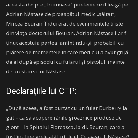
aceasta despre „frumoasa” prietenie ce îl leagă pe
Adrian Năstase de proaspătul medic „săltat”,
Mircea Beuran. Îndurerat de evenimentele triste
din viața doctorului Beuran, Adrian Năstase i-ar fi
ținut acestuia partea, amintindu-și, probabil, cu
plăcere de momentele în care medicul a avut grijă
de el după episodul cu fularul și pistolul, înainte
de arestarea lui Năstase.
Declarațiile lui CTP:
„După aceea, a fost purtat cu un fular Burberry la
gât – ca să acopere rănile groaznice produse de
glonț – la Spitalul Floreasca, la dl. Beuran, care a
fost în clipe grele alături de el. Ce avea dl. Năstase?