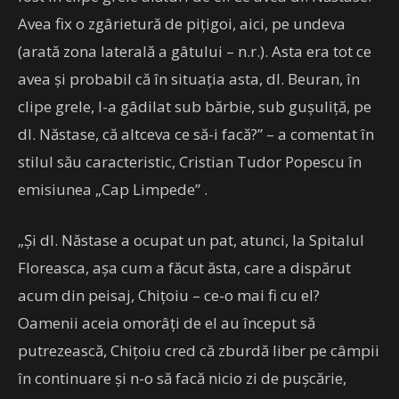
Avea fix o zgârietură de pițigoi, aici, pe undeva
(arată zona laterală a gâtului – n.r.). Asta era tot ce
avea și probabil că în situația asta, dl. Beuran, în
clipe grele, l-a gâdilat sub bărbie, sub gușuliță, pe
dl. Năstase, că altceva ce să-i facă?” – a comentat în
stilul său caracteristic, Cristian Tudor Popescu în
emisiunea „Cap Limpede” .
„Și dl. Năstase a ocupat un pat, atunci, la Spitalul
Floreasca, așa cum a făcut ăsta, care a dispărut
acum din peisaj, Chițoiu – ce-o mai fi cu el?
Oamenii aceia omorâți de el au început să
putrezească, Chițoiu cred că zburdă liber pe câmpii
în continuare și n-o să facă nicio zi de pușcărie,