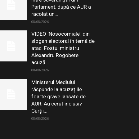
Parlament, după ce AUR a
racolat un...
08/08/2026
VIDEO ‘Nosocomiale’, din
slogan electoral în temă de
atac. Fostul ministru
Alexandru Rogobete
acuză...
08/08/2026
Ministerul Mediului
răspunde la acuzațiile
foarte grave lansate de
AUR: Au cerut inclusiv
Curții...
08/08/2026