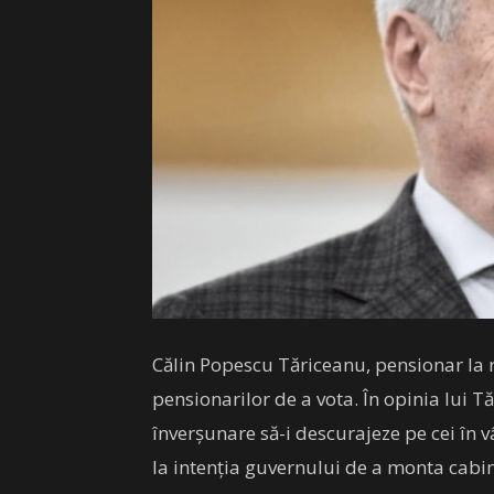
Călin Popescu Tăriceanu, pensionar la r
pensionarilor de a vota. În opinia lui T
înverșunare să-i descurajeze pe cei în v
la intenția guvernului de a monta cabin