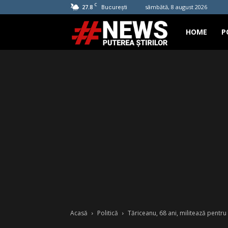
C
27.8
sâmbătă, 8 august 2026
București
Hashtag
HOME
P
News
Acasă
Politică
Tăriceanu, 68 ani, militează pentru