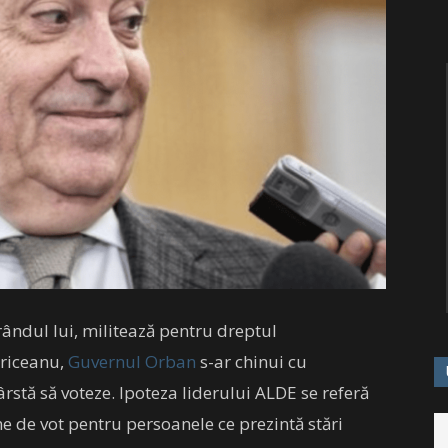
ândul lui, militează pentru dreptul
ăriceanu,
Guvernul Orban
s-ar chinui cu
ârstă să voteze. Ipoteza liderului ALDE se referă
e de vot pentru persoanele ce prezintă stări