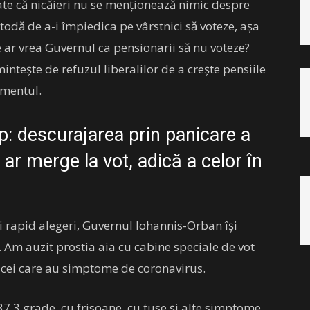
oate că nicăieri nu se menționează nimic despre
todă de a-i împiedica pe vârstnici să voteze, așa
 ar vrea Guvernul ca pensionarii să nu voteze?
intește de refuzul liberalilor de a crește pensiile
amentul.
p: descurajarea prin panicare a
 ar merge la vot, adică a celor în
i rapid alegeri, Guvernul Iohannis-Orban își
. Am auzit prostia aia cu cabine speciale de vot
ru cei care au simptome de coronavirus.
37,3 grade, cu frisoane, cu tuse și alte simptome,