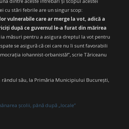
una dintre aceste întrebări și scopul acestei
i cu stări febrile are un singur scop:
or vulnerabile care ar merge la vot, adică a
riciți după ce guvernul le-a furat din mărirea
ă ia măsuri pentru a asigura dreptul la vot pentru
a spate se asigură că cei care nu îi sunt favorabili
emocrația iohannist-orbanistă!”, scrie Tăriceanu
 rândul său, la Primăria Municipiului București,
ânarea școlii, până după „locale”