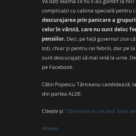
Vă dați seama că nu s-au gândit la nici 
complicații cu cabina specială pentru ce
descurajarea prin panicare a grupuril
celor în vârstă, care nu sunt deloc fe
pensiilor.
Deci, pe față guvernul zice c
toți, chiar și pentru cei febrili, dar pe l
sunt descurajați să mai vină la urne. D
pe Facebook.
Călin Popescu Tăriceanu candidează, la
din partea ALDE.
Citește și:
Tăriceanu nu se lasă. Vrea am
#N
ews