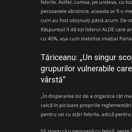
febrile. Astfel, cumva, pe undeva, cu t
persoanele vârstnice, aceasta ar fi o me
cum au fost obișnuiți până acum. De ce
Răspunsul îl dă tot liderul ALDE care am
cu 40%, așa cum stabilise iniațial Parl
Tăriceanu: „Un singur sco
grupurilor vulnerabile care
vârstă”
„În disperarea lor de a organiza cât ma
calcă în picioare propriile reglementări
pentru cei cu stări febrile, adică pent
Să zicem că o persoană cu febră, peste 