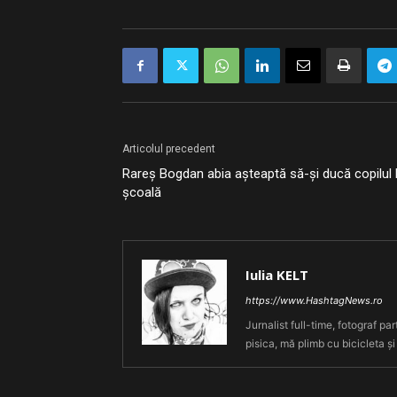
Articolul precedent
Rareș Bogdan abia așteaptă să-și ducă copilul 
școală
Iulia KELT
https://www.HashtagNews.ro
Jurnalist full-time, fotograf par
pisica, mă plimb cu bicicleta și