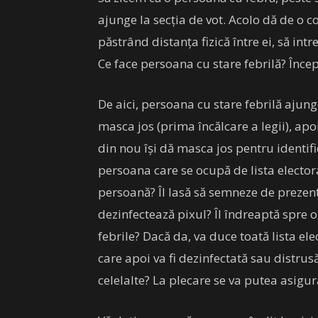
ajunge la secția de vot. Acolo dă de o 
păstrând distanța fizică între ei, să int
Ce face persoana cu stare febrilă? Începe
De aici, persoana cu stare febrilă ajunge
masca jos (prima încălcare a legii), ap
din nou își dă masca jos pentru identifi
persoana care se ocupă de lista electora
persoană? Îl lasă să semneze de prezență
dezinfectează pixul? Îl îndreaptă spre 
febrile? Dacă da, va duce toată lista ele
care apoi va fi dezinfectată sau distrusă
celelalte? La plecare se va putea asigu