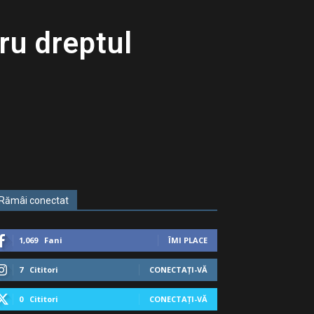
ru dreptul
Rămâi conectat
1,069
Fani
ÎMI PLACE
7
Cititori
CONECTAȚI-VĂ
0
Cititori
CONECTAȚI-VĂ