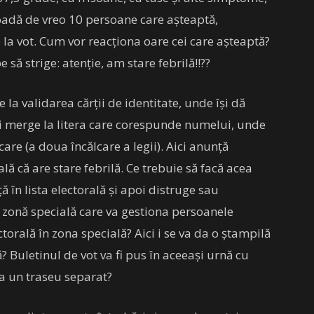
coadă de vreo 10 persoane care așteaptă,
re la vot. Cum vor reacționa oare cei care așteaptă?
 să strige: atenție, am stare febrilă!!??
 la validarea cărții de identitate, unde își dă
oi merge la litera care corespunde numelui, unde
care (a doua încălcare a legii). Aici anunță
lă că are stare febrilă. Ce trebuie să facă acea
 în lista electorală și apoi distruge sau
o zonă specială care va gestiona persoanele
ctorală în zona specială? Aici i se va da o ștampilă
? Buletinul de vot va fi pus în aceeași urnă cu
ra un traseu separat?