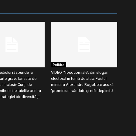
Politică
ediului răspunde la
VIDEO ‘Nosocomiale’, din slogan
oarte grave lansate de
electoral în temă de atac. Fostul
t inclusiv Curții de
ministru Alexandru Rogobete acuză
rifice cheltuielile pentru
‘promisiuni vândute și neîndeplinite’
rategiei biodiversității