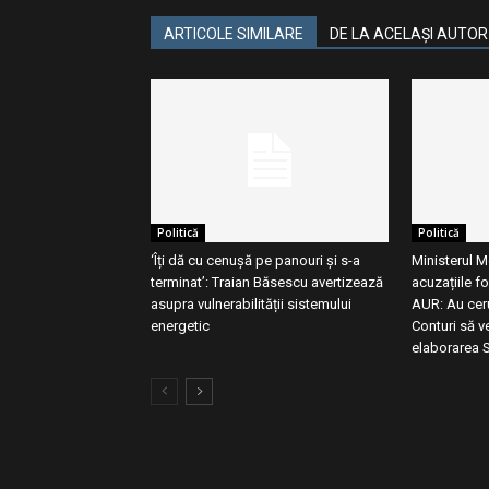
ARTICOLE SIMILARE
DE LA ACELAȘI AUTOR
Politică
Politică
‘Îți dă cu cenușă pe panouri și s-a
Ministerul M
terminat’: Traian Băsescu avertizează
acuzațiile f
asupra vulnerabilității sistemului
AUR: Au ceru
energetic
Conturi să ve
elaborarea St