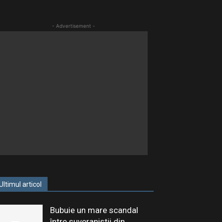
- Advertisement -
Ultimul articol
Bubuie un mare scandal
între suveraniștii din