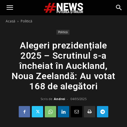
Acasă
Politică
Politică
Alegeri prezidențiale
2025 – Scrutinul s-a
încheiat în Auckland,
Noua Zeelandă: Au votat
168 de alegători
Scris de
Andrei
-
04/05/2025