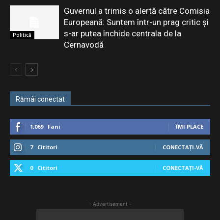
Guvernul a trimis o alertă către Comisia
Europeană: Suntem într-un prag critic și
s-ar putea închide centrala de la
Politică
Cernavodă
Rămâi conectat
1,069
Fani
ÎMI PLACE
7
Cititori
CONECTAȚI-VĂ
0
Cititori
CONECTAȚI-VĂ
- Advertisement -