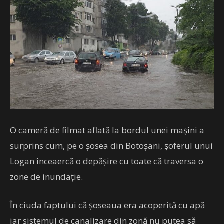
O cameră de filmat aflată la bordul unei maşini a
surprins cum, pe o şosea din Botoşani, şoferul unui
Logan înceaercă o depăşire cu toate că traversa o
zone de inundaţie.
În ciuda faptului că şoseaua era acoperită cu apă
iar sistemul de canalizare din zonă nu putea să