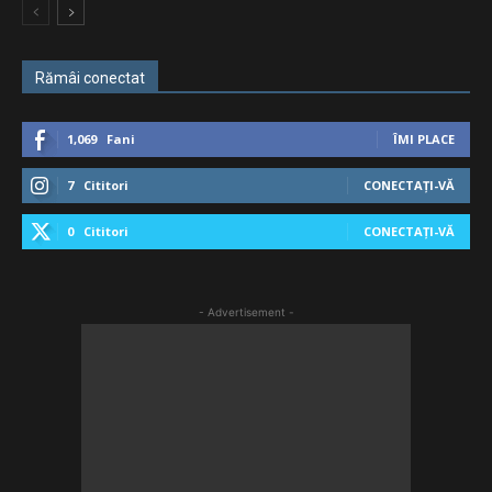
Rămâi conectat
1,069
Fani
ÎMI PLACE
7
Cititori
CONECTAȚI-VĂ
0
Cititori
CONECTAȚI-VĂ
- Advertisement -