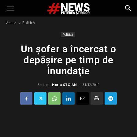
Acasă
Politică
Politică
Un şofer a încercat o
depăşire pe timp de
inundaţie
Scris de
Horia STOIAN
-
31/12/2019