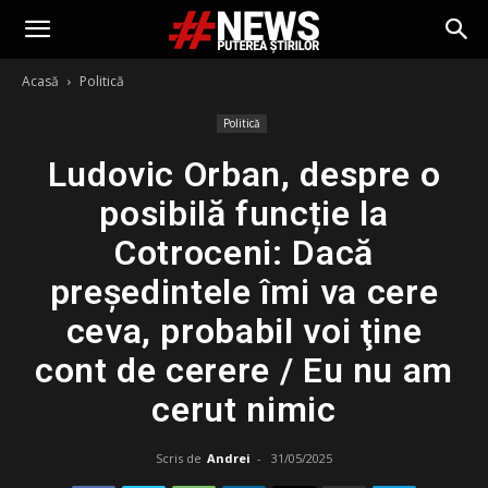
Acasă
Politică
Politică
Ludovic Orban, despre o
posibilă funcție la
Cotroceni: Dacă
preşedintele îmi va cere
ceva, probabil voi ţine
cont de cerere / Eu nu am
cerut nimic
Scris de
Andrei
-
31/05/2025