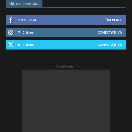
Rămâi conectat
1,069
Fani
ÎMI PLACE
7
Cititori
CONECTAȚI-VĂ
0
Cititori
CONECTAȚI-VĂ
- Advertisement -