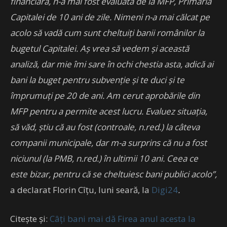
financiară, n-a mai fost evaluată de la MFP, Primăria
Capitalei de 10 ani de zile. Nimeni n-a mai călcat pe
acolo să vadă cum sunt cheltuiți banii românilor la
bugetul Capitalei. Aș vrea să vedem și această
analiză, dar mie îmi sare în ochi chestia asta, adică ai
bani la buget pentru subvenție și te duci și te
împrumuți pe 20 de ani. Am cerut aprobările din
MFP pentru a permite acest lucru. Evaluez situația,
să văd, știu că au fost (controale, n.red.) la câteva
companii municipale, dar m-a surprins că nu a fost
niciunul (la PMB, n.red.) în ultimii 10 ani. Ceea ce
este bizar, pentru că se cheltuiesc bani publici acolo”,
a declarat Florin Cîțu, luni seară, la
Digi24
.
Citește și:
Câți bani mai dă Firea anul acesta la