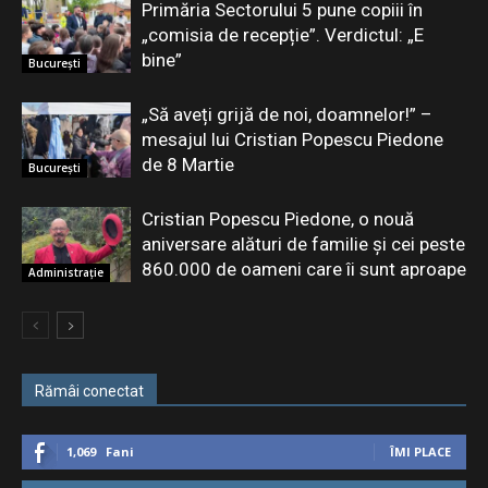
Primăria Sectorului 5 pune copiii în
„comisia de recepție”. Verdictul: „E
bine”
București
„Să aveți grijă de noi, doamnelor!” –
mesajul lui Cristian Popescu Piedone
de 8 Martie
București
Cristian Popescu Piedone, o nouă
aniversare alături de familie și cei peste
860.000 de oameni care îi sunt aproape
Administrație
Rămâi conectat
1,069
Fani
ÎMI PLACE