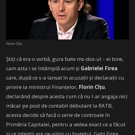
Florin Cîțu
Știți că era o vorbă, gura bate ms-dos-ul – ei bine,
cam asta i se întâmplă acum și
Gabrielei Firea
care, după ce s-a lansat în acuzații și declarații cu
privire la ministrul Finanțelor,
Florin Cîțu
,
declarând despre acesta cum că nu l-ar angaja nici
măcar pe post de contabil debutant la RATB,
acesta decide să facă o serie de controale în
Primăria Capitalei, pentru a vedea exact ce a făcut
și ce intenții are pe viitor cu bugetul, Gabi Firea.