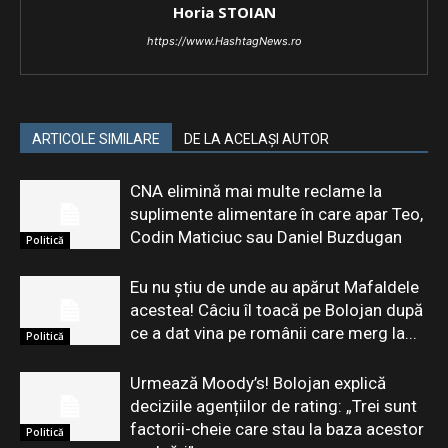
Horia STOIAN
https://www.HashtagNews.ro
ARTICOLE SIMILARE
DE LA ACELAȘI AUTOR
CNA elimină mai multe reclame la
suplimente alimentare în care apar Teo,
Codin Maticiuc sau Daniel Buzdugan
Politică
Eu nu știu de unde au apărut Mafaldele
acestea! Câciu îl toacă pe Bolojan după
ce a dat vina pe românii care merg la...
Politică
Urmează Moody’s! Bolojan explică
deciziile agențiilor de rating: „Trei sunt
factorii-cheie care stau la baza acestor
Politică