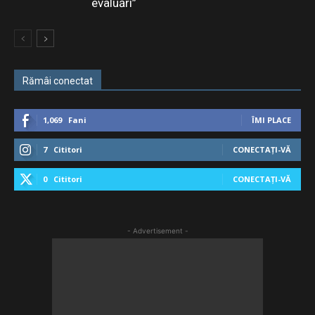
evaluări”
Rămâi conectat
1,069
Fani
ÎMI PLACE
7
Cititori
CONECTAȚI-VĂ
0
Cititori
CONECTAȚI-VĂ
- Advertisement -