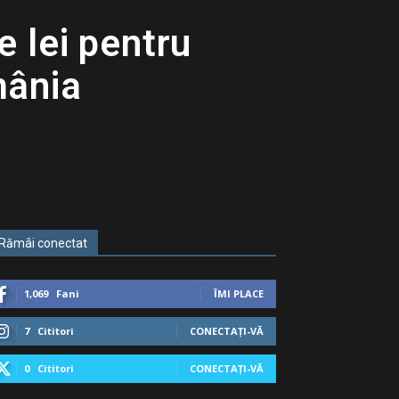
e lei pentru
mânia
Rămâi conectat
1,069
Fani
ÎMI PLACE
7
Cititori
CONECTAȚI-VĂ
0
Cititori
CONECTAȚI-VĂ