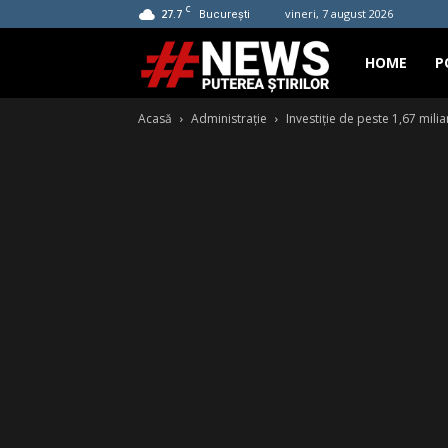
C
27.7
vineri, 7 august 2026
București
Hashtag
HOME
P
Acasă
Administrație
Investiţie de peste 1,67 mili
News