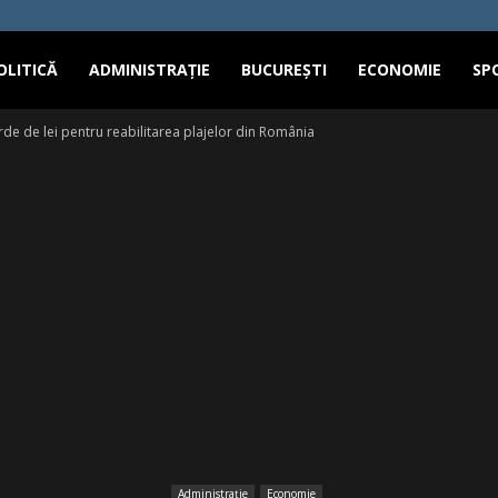
OLITICĂ
ADMINISTRAȚIE
BUCUREȘTI
ECONOMIE
SP
arde de lei pentru reabilitarea plajelor din România
Administrație
Economie