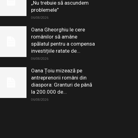
„Nu trebuie să ascundem
problemele”
06/08/2026
Oana Gheorghiu le cere
românilor să amâne
spălatul pentru a compensa
investițiile ratate de...
06/08/2026
Oana Țoiu mizează pe
antreprenorii români din
diaspora: Granturi de până
la 200.000 de...
06/08/2026