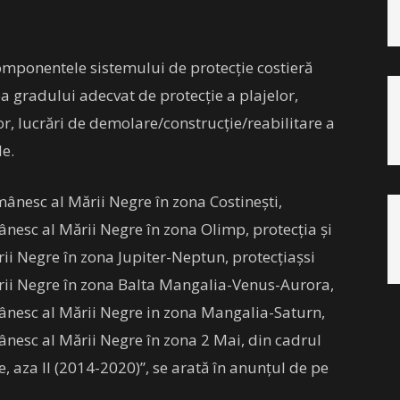
componentele sistemului de protecţie costieră
a gradului adecvat de protecţie a plajelor,
lor, lucrări de demolare/construcţie/reabilitare a
le.
omânesc al Mării Negre în zona Costinești,
mânesc al Mării Negre în zona Olimp, protecția și
rii Negre în zona Jupiter-Neptun, protecțiașsi
ării Negre în zona Balta Mangalia-Venus-Aurora,
omânesc al Mării Negre in zona Mangalia-Saturn,
mânesc al Mării Negre în zona 2 Mai, din cadrul
, aza II (2014-2020)”, se arată în anunțul de pe