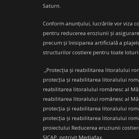
Saturn.
Conform anunţului, lucrările vor viza 
pentru reducerea eroziunii şi asigurare
precum şi înisiparea artificială a plaje
structurilor costiere pentru toate loturi
„Protecția și reabilitarea litoralului r
protecția și reabilitarea litoralului ro
reabilitarea litoralului românesc al Mă
reabilitarea litoralului românesc al M
protecția și reabilitarea litoralului r
protecția și reabilitarea litoralului ro
proiectului Reducerea eruziunii costiere
SICAP, potrivit Mediafax.