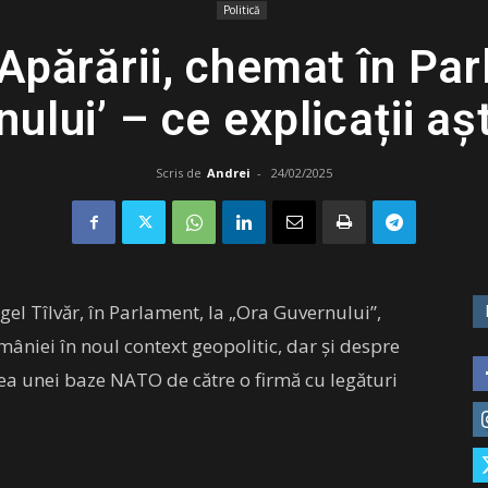
Politică
 Apărării, chemat în Par
nului’ – ce explicații a
Scris de
Andrei
-
24/02/2025
gel Tîlvăr, în Parlament, la „Ora Guvernului”,
mâniei în noul context geopolitic, dar și despre
rea unei baze NATO de către o firmă cu legături