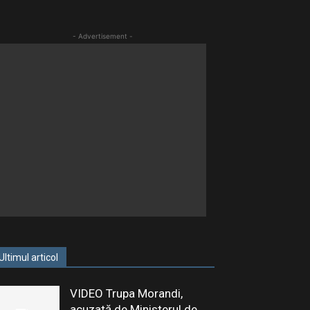
- Advertisement -
Ultimul articol
VIDEO Trupa Morandi,
acuzată de Ministerul de