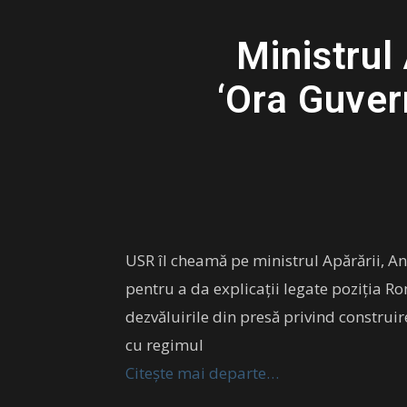
Ministrul
‘Ora Guver
USR îl cheamă pe ministrul Apărării, An
pentru a da explicații legate poziția Ro
dezvăluirile din presă privind construi
cu regimul
Citește mai departe…