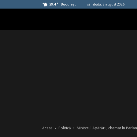
C
29.4
sâmbătă, 8 august 2026
București
Acasă
Politică
Ministrul Apărării, chemat în Parlame