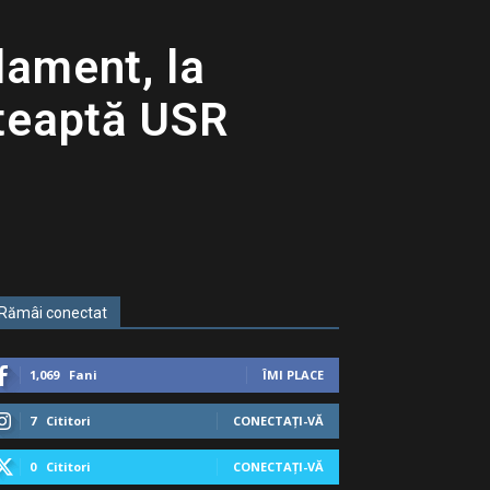
lament, la
șteaptă USR
Rămâi conectat
1,069
Fani
ÎMI PLACE
7
Cititori
CONECTAȚI-VĂ
0
Cititori
CONECTAȚI-VĂ