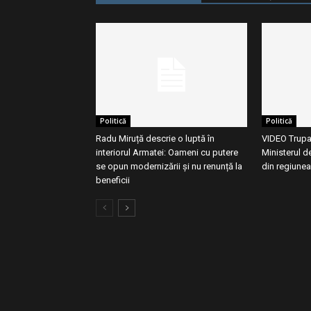
Politică
Politică
Radu Miruță descrie o luptă în
VIDEO Trupa
interiorul Armatei: Oameni cu putere
Ministerul d
se opun modernizării și nu renunță la
din regiune
beneficii