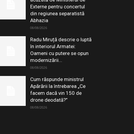
Externe pentru concertul
din regiunea separatistă
Abhazia
08/08/2026
Radu Miruță descrie o luptă
în interiorul Armatei:
Oameni cu putere se opun
modernizării...
08/08/2026
Cum răspunde ministrul
Apărării la întrebarea „Ce
facem dacă vin 150 de
drone deodată?”
08/08/2026