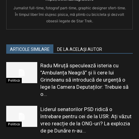
Jurnalist full-time, fotograf part-time, graphic designer sfert-time.
În timpul liber îmi slujesc pisica, mă plimb cu bicicleta și dezvolt
obsesii legate de Star Trek.
ARTICOLE SIMILARE
DE LA ACELAȘI AUTOR
Radu Miruță speculează isteria cu
”Ambulanța Neagră” și îi cere lui
Grindeanu să introducă de urgență o
Politică
lege la Camera Deputaților: Trebuie să
o...
Liderul senatorilor PSD ridică o
întrebare pentru cei de la USR: Ați văzut
vreo reacție de la ONG-uri? La explozia
Politică
de pe Dunăre n-au...