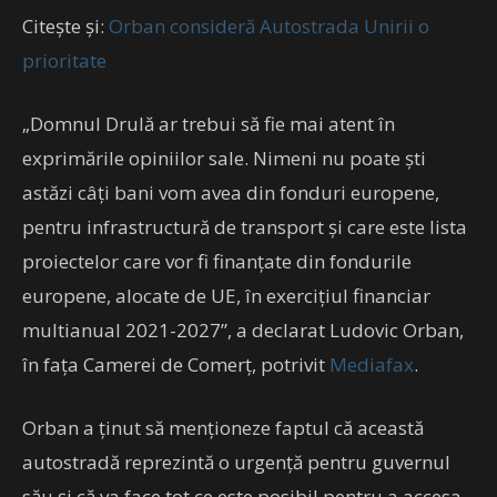
Citește și:
Orban consideră Autostrada Unirii o
prioritate
„Domnul Drulă ar trebui să fie mai atent în
exprimările opiniilor sale. Nimeni nu poate ști
astăzi câți bani vom avea din fonduri europene,
pentru infrastructură de transport și care este lista
proiectelor care vor fi finanțate din fondurile
europene, alocate de UE, în exercițiul financiar
multianual 2021-2027”, a declarat Ludovic Orban,
în fața Camerei de Comerț, potrivit
Mediafax
.
Orban a ținut să menționeze faptul că această
autostradă reprezintă o urgență pentru guvernul
său și că va face tot ce este posibil pentru a accesa