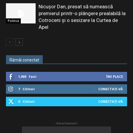
Nicușor Dan, presat să numească
premierul printr-o plângere prealabilă la
Cotroceni și o sesizare la Curtea de
Politică
Apel
Rămâi conectat
1,069
Fani
ÎMI PLACE
7
Cititori
CONECTAȚI-VĂ
0
Cititori
CONECTAȚI-VĂ
- Advertisement -