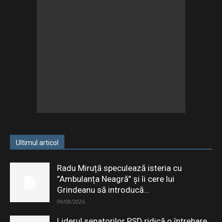
Ultimul articol
Radu Miruță speculează isteria cu
”Ambulanța Neagră” și îi cere lui
Grindeanu să introducă...
09/08/2026
Liderul senatorilor PSD ridică o întrebare