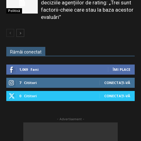
deciziile agențiilor de rating: „Trei sunt
factorii-cheie care stau la baza acestor
Politică
evaluări”
Rămâi conectat
1,069
Fani
ÎMI PLACE
7
Cititori
CONECTAȚI-VĂ
0
Cititori
CONECTAȚI-VĂ
- Advertisement -