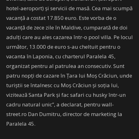
hotel-aeroport) şi servicii de masă. Cea mai scumpă
vacanţă a costat 17.850 euro. Este vorba de o
vacanţă de zece zile în Maldive, cumparată de doi
adulţi care au ales cazarea într-o pool villa. Pe locul
următor, 13.000 de euro s-au cheltuit pentru o
vacanta în Laponia, cu charterul Paralela 45,
organizat pentru al patrulea an consecutiv. Sunt
patru nopţi de cazare în Ţara lui Moş Crăciun, unde
turiştii se întalnesc cu Moş Crăciun şi soţia lui,
vizitează Santa Park şi fac safari cu husky într-un
cadru natural unic”, a declarat, pentru wall-
street.ro Dan Dumitru, director de marketing la
Paralela 45.