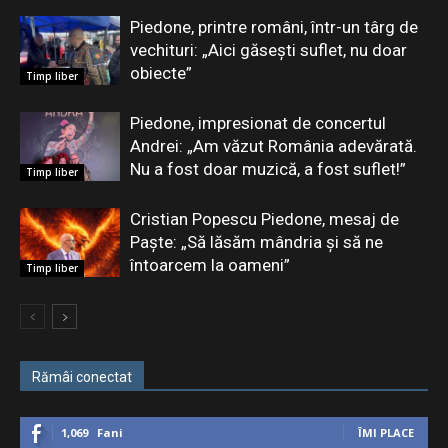
Piedone, printre români, într-un târg de
vechituri: „Aici găsești suflet, nu doar
obiecte”
Timp liber
Piedone, impresionat de concertul
Andrei: „Am văzut România adevărată.
Nu a fost doar muzică, a fost suflet!”
Timp liber
Cristian Popescu Piedone, mesaj de
Paște: „Să lăsăm mândria și să ne
întoarcem la oameni”
Timp liber
Rămâi conectat
1,069
Fani
ÎMI PLACE