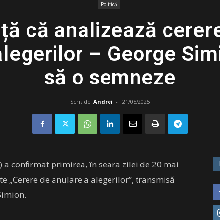
Politică
ță că analizează cerer
legerilor – George Simi
să o semneze
Scris de
Andrei
-
21/05/2025
 a confirmat primirea, în seara zilei de 20 mai
ate „Cerere de anulare a alegerilor”, transmisă
Simion.