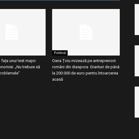
Politică
ața unui test major.
Oana Țoiu mizează pe antreprenorii
onomiei: „Nu trebuie să
români din diaspora: Granturi de până
roblemele”
la 200.000 de euro pentru întoarcerea
acasă