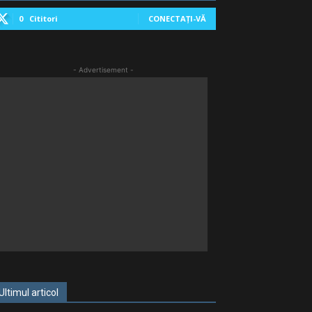
0
Cititori
CONECTAȚI-VĂ
- Advertisement -
Ultimul articol