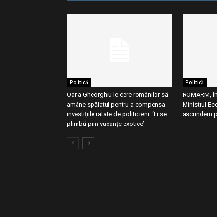
Politică
Politică
Oana Gheorghiu le cere românilor să
ROMARM, în f
amâne spălatul pentru a compensa
Ministrul Ec
investițiile ratate de politicieni: ‘Ei se
ascundem p
plimbă prin vacanțe exotice’