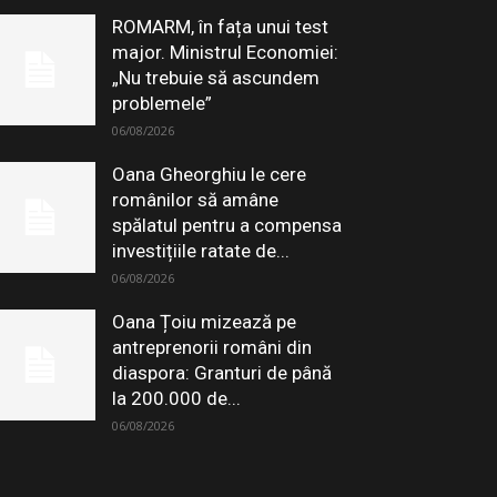
ROMARM, în fața unui test
major. Ministrul Economiei:
„Nu trebuie să ascundem
problemele”
06/08/2026
Oana Gheorghiu le cere
românilor să amâne
spălatul pentru a compensa
investițiile ratate de...
06/08/2026
Oana Țoiu mizează pe
antreprenorii români din
diaspora: Granturi de până
la 200.000 de...
06/08/2026