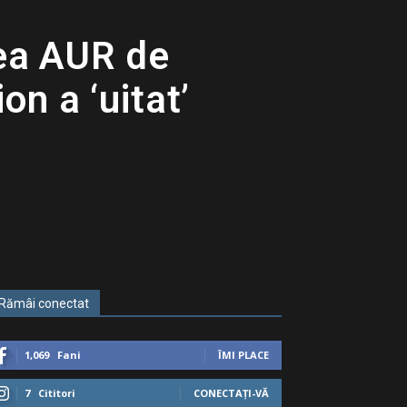
ea AUR de
on a ‘uitat’
Rămâi conectat
1,069
Fani
ÎMI PLACE
7
Cititori
CONECTAȚI-VĂ