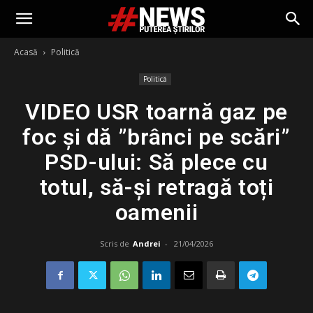
Acasă
Politică
Politică
VIDEO USR toarnă gaz pe
foc și dă ”brânci pe scări”
PSD-ului: Să plece cu
totul, să-și retragă toți
oamenii
Scris de
Andrei
-
21/04/2026