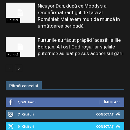
Nicușor Dan, după ce Moody’s a
reconfirmat rantigul de țară al
României: Mai avem mult de muncă în
Politică
următoarea perioadă
Furtunile au făcut prăpăd ‘acasă’ la Ilie
Bolojan: A fost Cod roșu, iar vijeliile
puternice au luat pe sus acoperișul gării
Politică
Rămâi conectat
1,069
Fani
ÎMI PLACE
7
Cititori
CONECTAȚI-VĂ
0
Cititori
CONECTAȚI-VĂ