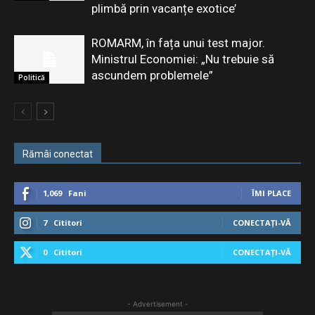
plimbă prin vacanțe exotice’
ROMARM, în fața unui test major.
Ministrul Economiei: „Nu trebuie să
ascundem problemele”
Politică
Rămâi conectat
1,069
Fani
ÎMI PLACE
7
Cititori
CONECTAȚI-VĂ
0
Cititori
CONECTAȚI-VĂ
- Advertisement -