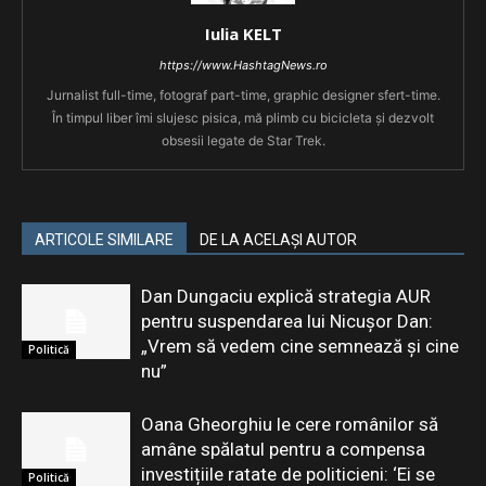
Iulia KELT
https://www.HashtagNews.ro
Jurnalist full-time, fotograf part-time, graphic designer sfert-time.
În timpul liber îmi slujesc pisica, mă plimb cu bicicleta și dezvolt
obsesii legate de Star Trek.
ARTICOLE SIMILARE
DE LA ACELAȘI AUTOR
Dan Dungaciu explică strategia AUR
pentru suspendarea lui Nicușor Dan:
„Vrem să vedem cine semnează și cine
Politică
nu”
Oana Gheorghiu le cere românilor să
amâne spălatul pentru a compensa
investițiile ratate de politicieni: ‘Ei se
Politică