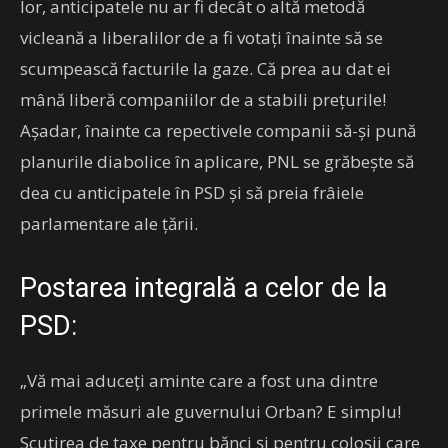
lor, anticipatele nu ar fi decât o altă metodă
vicleană a liberalilor de a fi votați înainte să se
scumpească facturile la gaze. Că prea au dat ei
mână liberă companiilor de a stabili prețurile!
Așadar, înainte ca repectivele companii să-și pună
planurile diabolice în aplicare, PNL se grăbește să
dea cu anticipatele în PSD și să preia frâiele
parlamentare ale țării.
Postarea integrală a celor de la
PSD:
„Vă mai aduceți aminte care a fost una dintre
primele măsuri ale guvernului Orban? E simplu!
Scutirea de taxe pentru bănci și pentru coloșii care