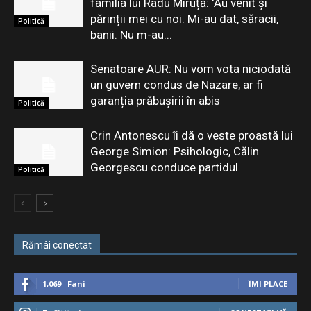
familia lui Radu Miruță: ‘Au venit și
părinții mei cu noi. Mi-au dat, săracii,
Politică
banii. Nu m-au...
Senatoare AUR: Nu vom vota niciodată
un guvern condus de Nazare, ar fi
garanția prăbușirii în abis
Politică
Crin Antonescu îi dă o veste proastă lui
George Simion: Psihologic, Călin
Georgescu conduce partidul
Politică
Rămâi conectat
1,069
Fani
ÎMI PLACE