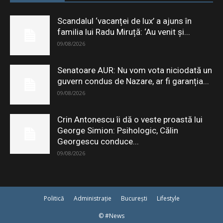
Scandalul ‘vacanței de lux’ a ajuns în
familia lui Radu Miruță: ‘Au venit și...
09/08/2026
Senatoare AUR: Nu vom vota niciodată un
guvern condus de Nazare, ar fi garanția...
09/08/2026
Crin Antonescu îi dă o veste proastă lui
George Simion: Psihologic, Călin
Georgescu conduce...
09/08/2026
Politică
Administrație
București
Lifestyle
© #News