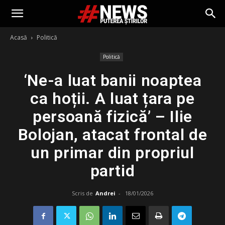
Acasă
Politică
Politică
‘Ne-a luat banii noaptea
ca hoții. A luat țara pe
persoană fizică’ – Ilie
Bolojan, atacat frontal de
un primar din propriul
partid
Scris de
Andrei
-
18/01/2026