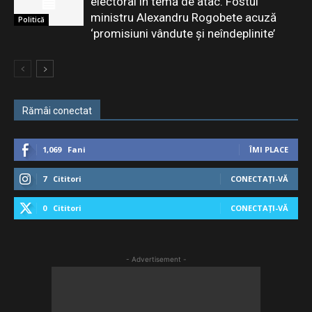
electoral în temă de atac. Fostul
ministru Alexandru Rogobete acuză
Politică
‘promisiuni vândute și neîndeplinite’
Rămâi conectat
1,069
Fani
ÎMI PLACE
7
Cititori
CONECTAȚI-VĂ
0
Cititori
CONECTAȚI-VĂ
- Advertisement -