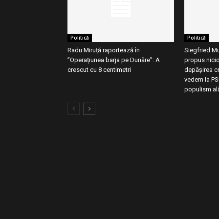
Politică
Politică
Radu Miruță raportează în
Siegfried Mu
”Operațiunea barja pe Dunăre”: A
propus nici
crescut cu 8 centimetri
depăşirea cr
vedem la PSD
populism alăt