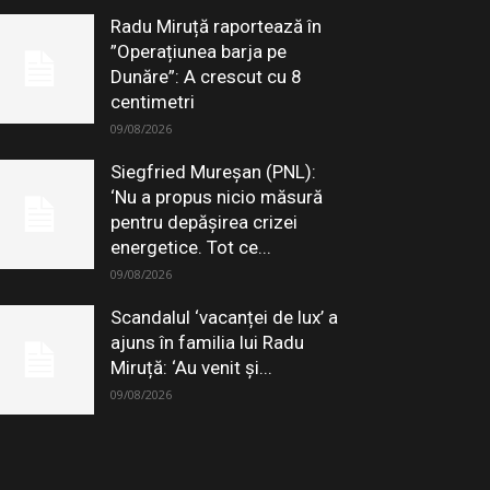
Radu Miruță raportează în
”Operațiunea barja pe
Dunăre”: A crescut cu 8
centimetri
09/08/2026
Siegfried Mureșan (PNL):
‘Nu a propus nicio măsură
pentru depăşirea crizei
energetice. Tot ce...
09/08/2026
Scandalul ‘vacanței de lux’ a
ajuns în familia lui Radu
Miruță: ‘Au venit și...
09/08/2026