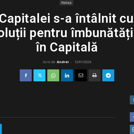
Politică
Capitalei s-a întâlnit cu
oluții pentru îmbunătăți
în Capitală
Scris de
Andrei
-
12/01/2026