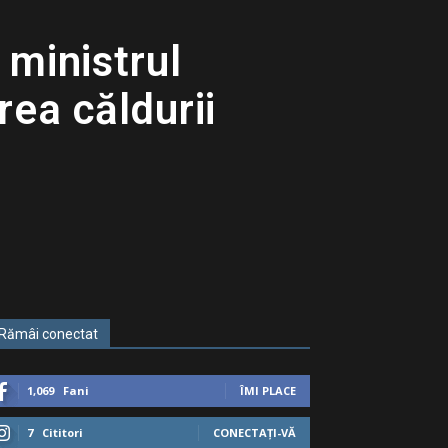
 ministrul
rea căldurii
Rămâi conectat
1,069
Fani
ÎMI PLACE
7
Cititori
CONECTAȚI-VĂ