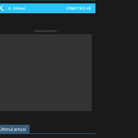
0
Cititori
CONECTAȚI-VĂ
- Advertisement -
Ultimul articol