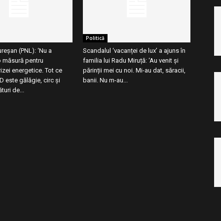
Politică
reșan (PNL): ‘Nu a
Scandalul ‘vacanței de lux’ a ajuns în
o măsură pentru
familia lui Radu Miruță: ‘Au venit și
izei energetice. Tot ce
părinții mei cu noi. Mi-au dat, săracii,
 este gălăgie, circ şi
banii. Nu m-au...
uri de...