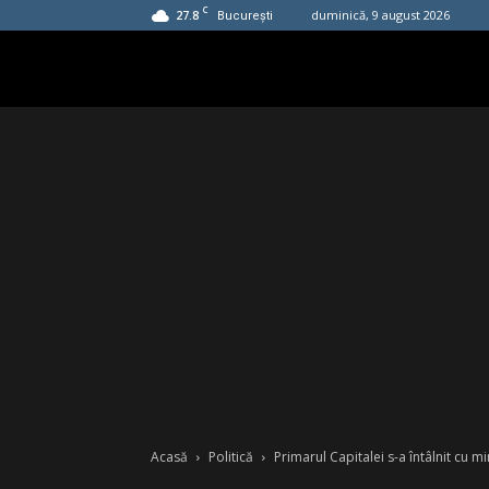
C
27.8
duminică, 9 august 2026
București
Acasă
Politică
Primarul Capitalei s-a întâlnit cu mi