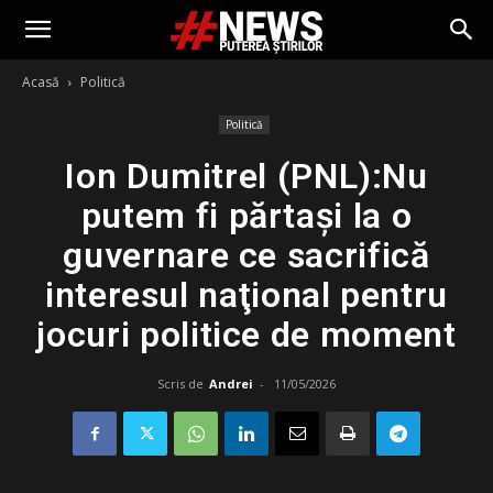
Acasă
Politică
Politică
Ion Dumitrel (PNL):Nu
putem fi părtaşi la o
guvernare ce sacrifică
interesul naţional pentru
jocuri politice de moment
Scris de
Andrei
-
11/05/2026