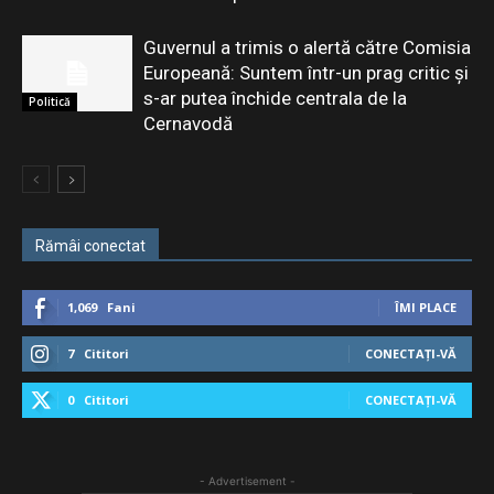
Guvernul a trimis o alertă către Comisia
Europeană: Suntem într-un prag critic și
s-ar putea închide centrala de la
Politică
Cernavodă
Rămâi conectat
1,069
Fani
ÎMI PLACE
7
Cititori
CONECTAȚI-VĂ
0
Cititori
CONECTAȚI-VĂ
- Advertisement -