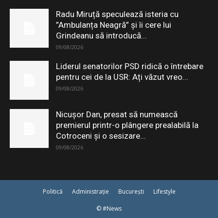
Radu Miruță speculează isteria cu
”Ambulanța Neagră” și îi cere lui
Grindeanu să introducă...
09/08/2026
Liderul senatorilor PSD ridică o întrebare
pentru cei de la USR: Ați văzut vreo...
09/08/2026
Nicușor Dan, presat să numească
premierul printr-o plângere prealabilă la
Cotroceni și o sesizare...
09/08/2026
Politică
Administrație
București
Lifestyle
© #News