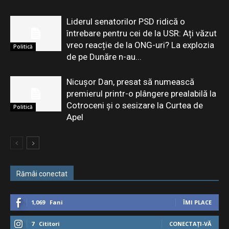
Liderul senatorilor PSD ridică o
întrebare pentru cei de la USR: Ați văzut
vreo reacție de la ONG-uri? La explozia
Politică
de pe Dunăre n-au...
Nicușor Dan, presat să numească
premierul printr-o plângere prealabilă la
Cotroceni și o sesizare la Curtea de
Politică
Apel
Rămâi conectat
1,069
Fani
ÎMI PLACE
7
Cititori
CONECTAȚI-VĂ