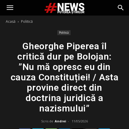
Acasă
Politică
Politică
Gheorghe Piperea îl
critică dur pe Bolojan:
”Nu mă opresc eu din
cauza Constituției! / Asta
provine direct din
doctrina juridică a
nazismului”
Scris de
Andrei
-
11/05/2026