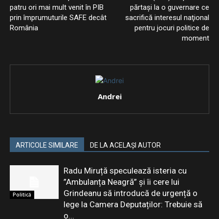
patru ori mai mult venit în PIB
părtaşi la o guvernare ce
prin împrumuturile SAFE decât
sacrifică interesul naţional
România
pentru jocuri politice de
moment
Andrei
ARTICOLE SIMILARE
DE LA ACELAȘI AUTOR
Radu Miruță speculează isteria cu
”Ambulanța Neagră” și îi cere lui
Grindeanu să introducă de urgență o
Politică
lege la Camera Deputaților: Trebuie să
o...