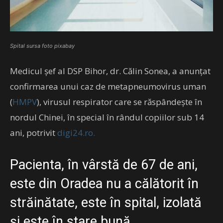
Spital sursa foto pixabay
Medicul şef al DSP Bihor, dr. Călin Sonea, a anunţat
confirmarea unui caz de metapneumovirus uman
(
HMPV
), virusul respirator care se răspândeşte în
nordul Chinei, în special în rândul copiilor sub 14
ani, potrivit
digi24.ro.
Pacienta, în vârstă de 67 de ani,
este din Oradea nu a călătorit în
străinătate, este în spital, izolată
şi este în stare bună.