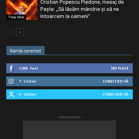
Cristian Popescu Piedone, mesaj de
Paște: „Să lăsăm mândria și să ne
întoarcem la oameni”
Timp liber
Rămâi conectat
1,069
Fani
ÎMI PLACE
7
Cititori
CONECTAȚI-VĂ
0
Cititori
CONECTAȚI-VĂ
- Advertisement -