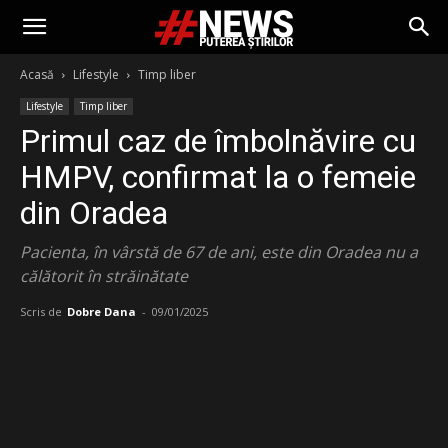
Acasă
Lifestyle
Timp liber
Lifestyle
Timp liber
Primul caz de îmbolnăvire cu
HMPV, confirmat la o femeie
din Oradea
Pacienta, în vârstă de 67 de ani, este din Oradea nu a
călătorit în străinătate
Scris de
Dobre Dana
-
09/01/2025